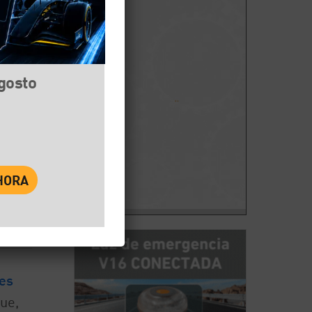
agosto
book
Twitter
WhatsApp
es
ue,