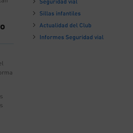
tan
Seguridad vial
Sillas infantiles
vo
Actualidad del Club
Informes Seguridad vial
el
forma
os
os