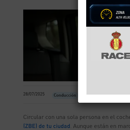
28/07/2025
Conducción
Circular con una sola persona en el coc
(ZBE) de tu ciudad
. Aunque están en mar