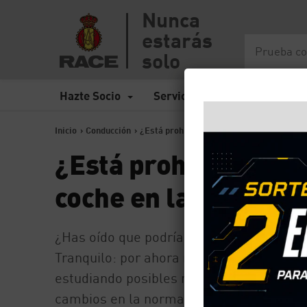
Nunca
estarás
solo
Hazte Socio
Servicios
Seguros
Inicio
>
Conducción
>
¿Está prohibido circular solo una person
¿Está prohibido circ
coche en las ZBE?
¿Has oído que podrían multarte por circu
Tranquilo: por ahora no está prohibido c
estudiando posibles restricciones. La DGT
cambios en la normativa y saber cómo afe