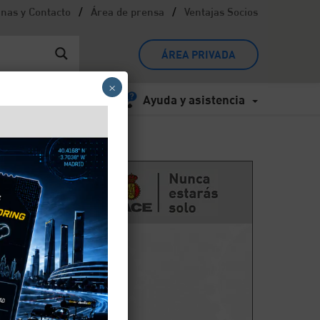
/
/
inas y Contacto
Área de prensa
Ventajas Socios
ÁREA PRIVADA
×
Ayuda y asistencia
ones?
n