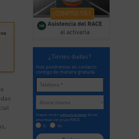
cos
¿Tienes dudas?
Nos pondremos en contacto
contigo de manera gratuita.
ca
odas
cial
Acepto recibir
comunicaciones
de las
empresas del grupo RACE
as,
Sí
No