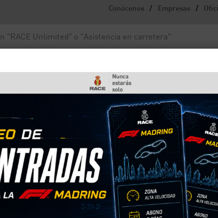
/
/
Conócenos
Empresas
Ofic
Noticias y actualidad
Fundación RACE
a por coche en las ZBE?
ular solo una persona por
lar solo en tu coche por las Zonas de Bajas Emisi
ircular solo una persona por coche, aunque se está
 lo ha aclarado, pero conviene estar atentos a los
ctan los carriles VAO.