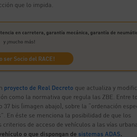
cción que lo impida.
stencia en carretera, garantía mecánica, garantía de neumáti
y ¡mucho más!
o ser Socio del RACE!
un
proyecto de Real Decreto
que actualiza y modifi
ión como la normativa que regula las ZBE. Entre t
o 37 bis (imagen abajo), sobre la “ordenación espe
s”. En éste se menciona la posibilidad de que los
riterios de acceso de vehículos a las vías urban
vehículo o que dispongan de
sistemas ADAS
.