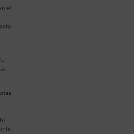
en el
asta
ia
tal
.
Zonas
to
ente