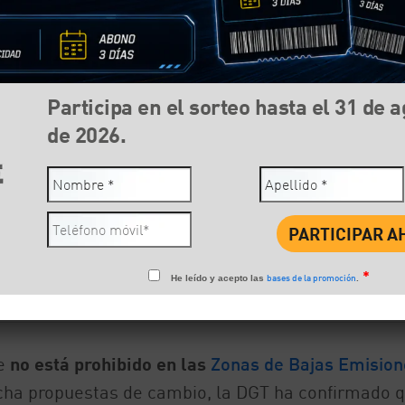
Participa en el sorteo hasta el 31 de 
de 2026.
*
bases de la promoción
He leído y acepto las
.
Compartir:
Face
he
no está prohibido en las
Zonas de Bajas Emision
cha propuestas de cambio, la DGT ha confirmado q