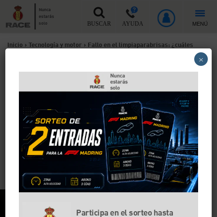
Nunca
estarás
MENÚ
solo
BUSCAR
AYUDA
Inicio
>
Tecnología y motor
>
Fallo en el limpiaparabrisas: ¿cuáles
×
son las causas?
Fallo en el limpiaparabrisas:
¿cuáles son las causas?
Si un limpiaparabrisas tiene un fallo, puede deberse a
un problema en el motor eléctrico, un
sobrecalentamiento o una avería en el sistema
eléctrico. En cualquiera de los casos, la solución es
relativamente sencilla.
Participa en el sorteo hasta