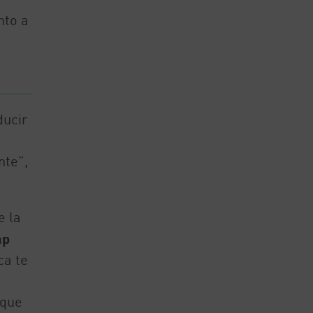
nto a
ucir
nte”,
e la
ap
ca te
rque