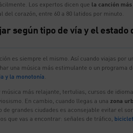
ácilmente. Los expertos dicen que
la canción más
l del corazón, entre 60 a 80 latidos por minuto.
ar según tipo de vía y el estado 
ción es siempre el mismo. Así cuando viajas por u
har una música más estimulante o un programa d
ia y la monotonía
.
 música más relajante, tertulias, cursos de idiom
rviosismo. En cambio, cuando llegas a una
zona ur
tro de grandes ciudades es aconsejable evitar el so
os que vas a encontrar: señales de tráfico,
bicicle