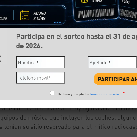
Participa en el sorteo hasta el 31 de 
de 2026.
Compartir:
Face
*
bases de la promoción
He leído y acepto las
.
rte en su lugar favorito para escuchar música. De
un atasco… La música está muy ligada a la conducci
equipos de música que incluyen los coches, alguno
s tenían su sitio reservado para el mítico radiocas