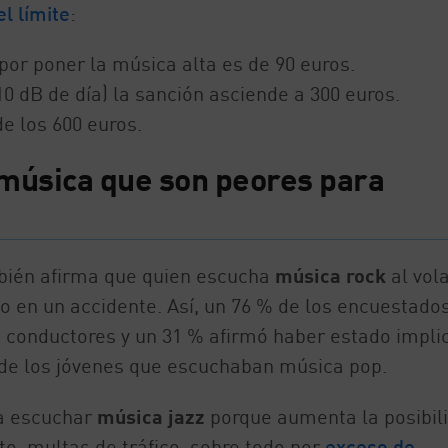
l límite
:
por poner la música alta es de 90 euros.
10 dB de día) la sanción asciende a 300 euros.
e los 600 euros.
e música que son peores para
bién afirma que quien escucha
música rock
al vol
o en un accidente. Así, un 76 % de los encuestado
s conductores y un 31 % afirmó haber estado impli
 de los jóvenes que escuchaban música pop.
a escuchar
música jazz
porque aumenta la posibil
to, multas de tráfico, sobre todo por
exceso de