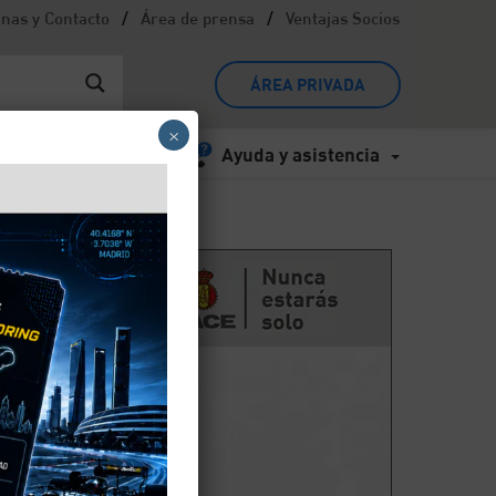
/
/
inas y Contacto
Área de prensa
Ventajas Socios
ÁREA PRIVADA
×
Ayuda y asistencia
ir?
ye en
a tu