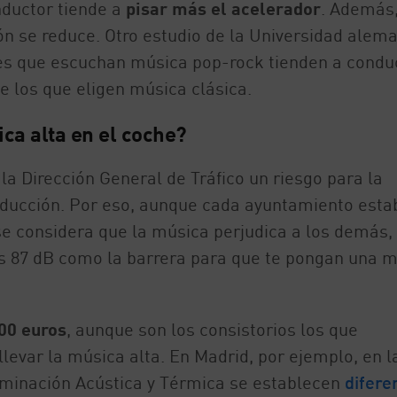
onductor tiende a
pisar más el acelerador
. Además,
ón se reduce. Otro estudio de la Universidad alem
es que escuchan música pop-rock tienden a condu
 los que eligen música clásica.
ica alta en el coche?
la Dirección General de Tráfico un riesgo para la
onducción. Por eso, aunque cada ayuntamiento esta
 se considera que la música perjudica a los demás,
s 87 dB como la barrera para que te pongan una m
00 euros
, aunque son los consistorios los que
llevar la música alta. En Madrid, por ejemplo, en l
aminación Acústica y Térmica se establecen
difere