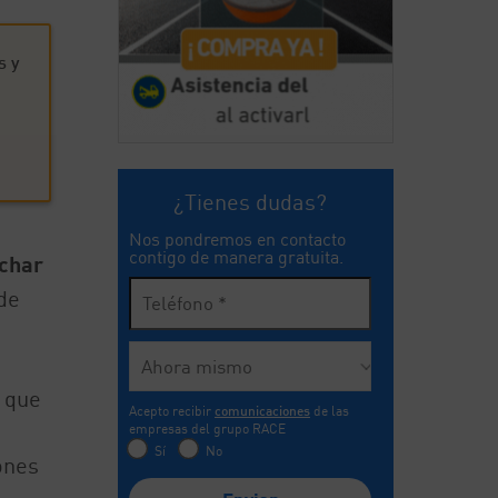
s y
¿Tienes dudas?
Nos pondremos en contacto
contigo de manera gratuita.
char
de
s que
Acepto recibir
comunicaciones
de las
empresas del grupo RACE
Sí
No
ones