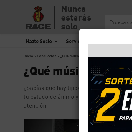
Nunca
estarás
solo
Hazte Socio
Servicios
Seguros
Inicio
>
Conducción
>
¿Qué música es más aconsejable para con
¿Qué música es más 
¿Sabías que hay tipos de música que no 
tu estado de ánimo y no hay que olvidar 
atención.