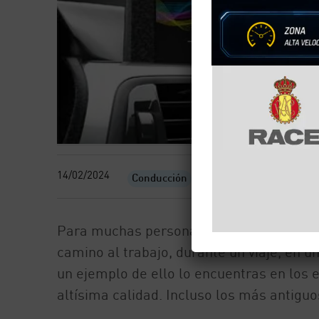
14/02/2024
Conducción
Para muchas personas el coche se convie
camino al trabajo, durante un viaje, en 
un ejemplo de ello lo encuentras en los 
altísima calidad. Incluso los más antiguo