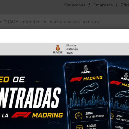
/
/
Conócenos
Empresas
Ofic
Noticias y actualidad
Fundación RACE
ducir?
aconsejable para conduc
son recomendables para conducir? La música influ
que la conducción es una tarea que requiere de tod