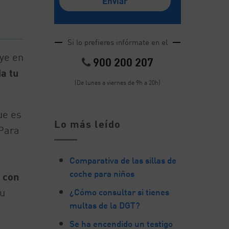
Si lo prefieres infórmate en el
ye en
900 200 207
a tu
(De lunes a viernes de 9h a 20h)
ue es
Lo más leído
 Para
Comparativa de las sillas de
coche para niños
 con
su
¿Cómo consultar si tienes
multas de la DGT?
Se ha encendido un testigo