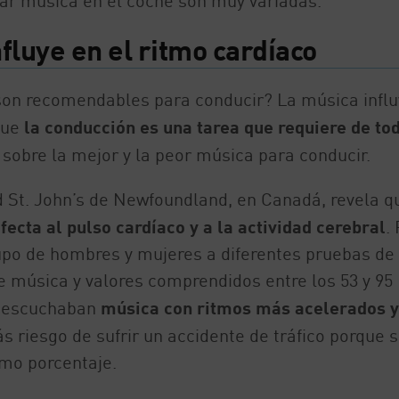
ar música en el coche son muy variadas.
fluye en el ritmo cardíaco
son recomendables para conducir? La música influ
que
la conducción es una tarea que requiere de tod
 sobre la mejor y la peor música para conducir.
ad St. John’s de Newfoundland, en Canadá, revela q
ecta al pulso cardíaco y a la actividad cerebral
.
rupo de hombres y mujeres a diferentes pruebas de
de música y valores comprendidos entre los 53 y 95
e escuchaban
música con ritmos más acelerados y
 riesgo de sufrir un accidente de tráfico porque 
mo porcentaje.