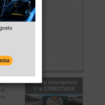
agosto
book
Twitter
WhatsApp
ón;
 de
ete.