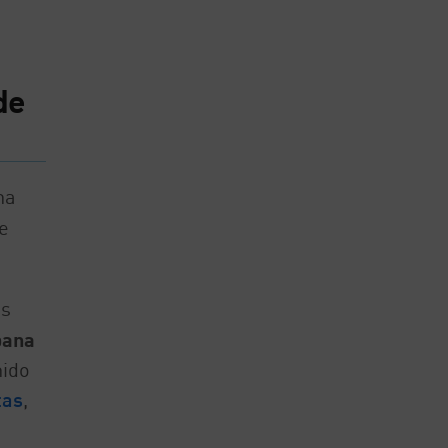
de
na
e
as
bana
nido
tas
,