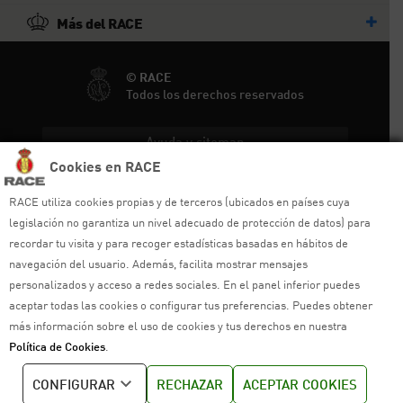
Más del RACE
© RACE
Todos los derechos reservados
Ayuda y sitemap
Cookies en RACE
Aviso legal
RACE utiliza cookies propias y de terceros (ubicados en países cuya
Política de privacidad
legislación no garantiza un nivel adecuado de protección de datos) para
recordar tu visita y para recoger estadísticas basadas en hábitos de
Política de cookies
navegación del usuario. Además, facilita mostrar mensajes
personalizados y acceso a redes sociales. En el panel inferior puedes
Política de venta
aceptar todas las cookies o configurar tus preferencias. Puedes obtener
más información sobre el uso de cookies y tus derechos en nuestra
Política de calidad
Política de Cookies
.
Canal de denuncias
CONFIGURAR
RECHAZAR
ACEPTAR COOKIES