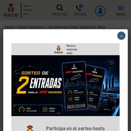
Nunca
estarás
MENÚ
solo
BUSCAR
AYUDA
Inicio
>
Sillas infantiles
>
1er Informe Sillas Infantiles 2016
×
1er Informe Sillas Infantiles
2016
Las sillas infantiles sí protegen a niños. El 84% logran
buena nota
Participa en el sorteo hasta