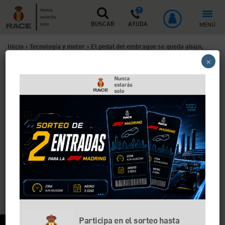
Nunca
estarás
MENÚ
solo
BUSCAR
AYUDA
Inicio
>
Tecnología y motor
>
El pedal del embrague se queda abajo,
×
¿cuál es el motivo?
El pedal del embrague se
queda abajo, ¿cuál es el
motivo?
El pedal del embrague se va desgastando con el uso y
el tiempo, y mucho más si tu conducción es brusca o
vas mucho por la ciudad. Una de las averías que
pueden surgir es que el pedal del embrague se quede
abajo. Te contamos cuáles son las causas.
Participa en el sorteo hasta