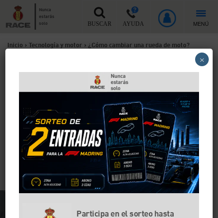
Nunca
estarás
MENÚ
solo
BUSCAR
AYUDA
Inicio
>
Tecnología y motor
>
¿Cómo cambiar una rueda de moto?
×
¿Cómo cambiar una rueda
de moto?
Cambiar una rueda de moto no es complicado.
Necesitas un espacio amplio y seguro y unas cuantas
herramientas. En este artículo te explicamos paso
por paso cómo cambiar tu rueda antigua por una
nueva y por qué es importante hacerlo por tu
seguridad.
Participa en el sorteo hasta