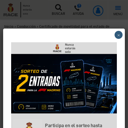
Nunca
estarás
MENÚ
solo
BUSCAR
AYUDA
Inicio
>
Conducción
>
Certificado de movilidad para el estado de
×
alarma en Madrid: resolvemos las dudas más comunes
Certificado de movilidad
para el estado de alarma en
Madrid: resolvemos las
dudas más comunes
Las limitaciones de movilidad decretadas por el
Gobierno de España debido a la crisis sanitaria y el
estado de alarma ha despertado muchas dudas sobre
los desplazamientos y su justificación. Desde el RACE,
te contamos todo lo que necesitas saber.
Participa en el sorteo hasta