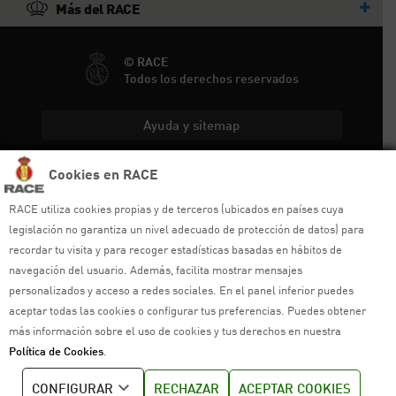
Más del RACE
© RACE
Todos los derechos reservados
Ayuda y sitemap
Aviso legal
Cookies en RACE
Política de privacidad
RACE utiliza cookies propias y de terceros (ubicados en países cuya
legislación no garantiza un nivel adecuado de protección de datos) para
Política de cookies
recordar tu visita y para recoger estadísticas basadas en hábitos de
navegación del usuario. Además, facilita mostrar mensajes
Política de venta
personalizados y acceso a redes sociales. En el panel inferior puedes
aceptar todas las cookies o configurar tus preferencias. Puedes obtener
Política de calidad
más información sobre el uso de cookies y tus derechos en nuestra
Política de Cookies
.
Canal de denuncias
CONFIGURAR
RECHAZAR
ACEPTAR COOKIES