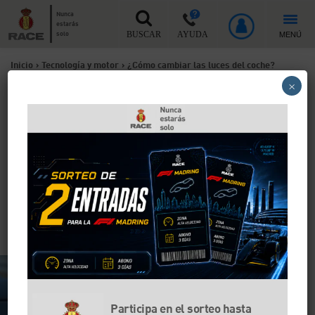
Nunca
estarás
MENÚ
solo
BUSCAR
AYUDA
Inicio
>
Tecnología y motor
>
¿Cómo cambiar las luces del coche?
×
¿Cómo cambiar las luces del
coche?
Cambiar una luz de un coche no es difícil. Requiere
algo de destreza, pero es posible hacerlo. Eso sí, ten
en cuenta que aquí hablamos de las luces halógenas.
Si tu coche tiene faros de xenon o luces led, tendrás
que llevar tu vehículo a un taller para sustituirlos.
Participa en el sorteo hasta