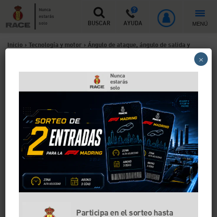
Nunca
estarás
MENÚ
solo
BUSCAR
AYUDA
Inicio
>
Tecnología y motor
>
Ángulo de ataque, ángulo de salida y
×
ángulo ventral de un coche: ¿qué son y para qué sirven?
Ángulo de ataque, ángulo de
salida y ángulo ventral de un
coche: ¿qué son y para qué
sirven?
Si tienes un todoterreno y sales mucho al campo con
él, los términos ángulo de ataque, ángulo de salida y
ángulo ventral van a ser fundamentales para ti.
Descubre para qué sirven y cuál es la diferencia entre
ellos.
Participa en el sorteo hasta