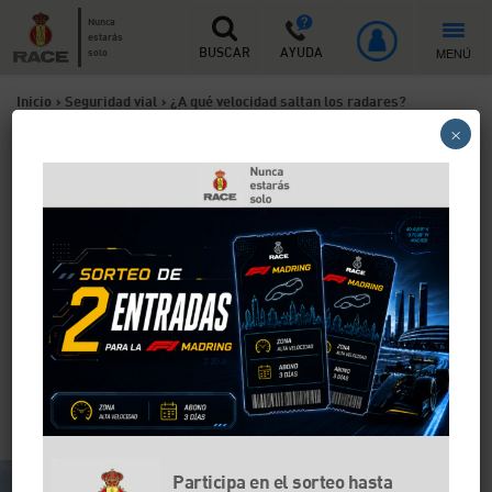
Nunca
estarás
MENÚ
solo
BUSCAR
AYUDA
Inicio
>
Seguridad vial
>
¿A qué velocidad saltan los radares?
×
¿A qué velocidad saltan los
radares?
Ibas un poco más rápido de lo que marcaba la señal y
justo pasaste por delante de un radar. ¿Te llegará una
multa? Todo depende de la velocidad a la que fueses,
porque los radares tienen un margen de error que
debes tener en cuenta. Por ejemplo, si vas a más de
120 km/h sólo te llegará la multa a casa si circulabas
a más de 131 km/h.
Participa en el sorteo hasta