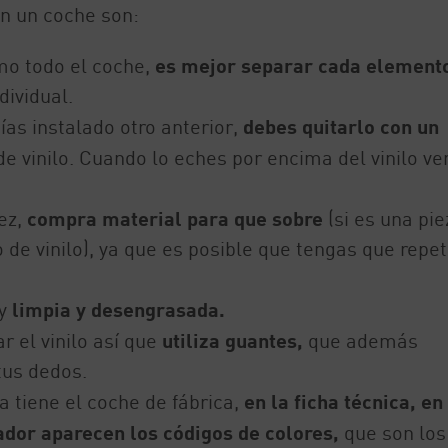
en un coche son:
omo todo el coche,
es mejor separar cada element
dividual.
bías instalado otro anterior,
debes quitarlo con un
 vinilo. Cuando lo eches por encima del vinilo ve
vez,
compra material para que sobre
(si es una pie
e vinilo), ya que es posible que tengas que repeti
uy
limpia y desengrasada.
r el vinilo así que
utiliza guantes,
que además
tus dedos.
a tiene el coche de fábrica,
en la ficha técnica, en
ador aparecen los códigos de colores,
que son los