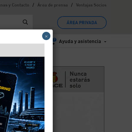
/
/
inas y Contacto
Área de prensa
Ventajas Socios
ÁREA PRIVADA
×
Ayuda y asistencia
un