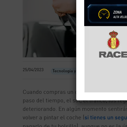
25/04/2023
Tecnología y motor
Cuando compras un coche nuevo o de segu
paso del tiempo, el sol, el tráfico, los 
deteriorando. En algún momento sentirás 
volver a pintar el coche (
si tienes un segu
pagarlo de tu bolsillo), aunque no es la ú