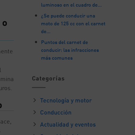
luminoso en el cuadro de…
¿Se puede conducir una
 o
moto de 125 cc con el carnet
de…
Puntos del carnet de
conducir: las infracciones
mente
más comunes
l
Categorías
lámina
uros.
Tecnología y motor
o
Conducción
hace,
Actualidad y eventos
s