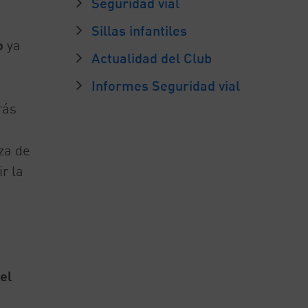
Seguridad vial
Sillas infantiles
o
ya
Actualidad del Club
Informes Seguridad vial
rás
za de
r la
 el