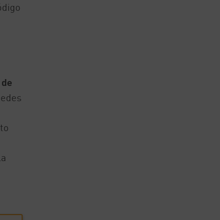
ódigo
 de
uedes
to
la