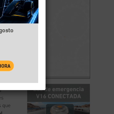
agosto
book
Twitter
WhatsApp
El
a
es
s que
el