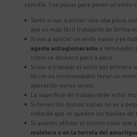
sencilla. Los pasos para poner un vinilo 
Tanto si vas a vinilar sólo una pieza c
que es más fácil trabajarlo de forma in
Si vas a aplicar un vinilo nuevo y ya ha
agente antiaglomerante
o removedor de
cómo se deshace poco a poco.
Si vas a trabajar el vinilo por primera 
50 cm es recomendable tener un metro d
operación varias veces.
La superficie de trabajo debe estar m
Si tienes las manos sucias no va a pega
evitarán que se queden las huellas de 
Si quieres utilizar el mismo color que y
maletero o en la torreta del amortigu