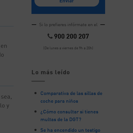
Si lo prefieres infórmate en el
900 200 207
 en
(De lunes a viernes de 9h a 20h)
do
Lo más leído
Comparativa de las sillas de
 sea,
coche para niños
lo y
¿Cómo consultar si tienes
multas de la DGT?
Se ha encendido un testigo