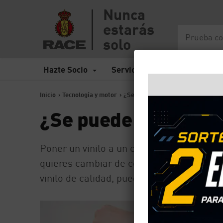
Nunca
estarás
solo
Hazte Socio
Servicios
Seguros
Inicio
>
Tecnología y motor
>
¿Se puede poner vinilo en el coche
¿Se puede poner vini
Poner un vinilo a un coche es una de las 
quieres cambiar de color y no quieres gast
vinilo de calidad, puede durar hasta 6 añ