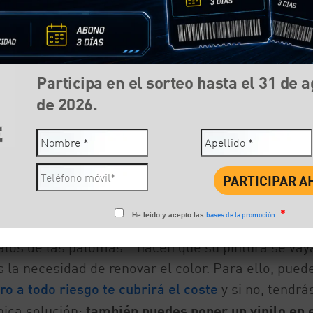
Participa en el sorteo hasta el 31 de 
de 2026.
Compartir:
Face
*
bases de la promoción
He leído y acepto las
.
nda mano, lo adquieres con un color específico. 
regalos de las palomas… hacen que su pintura se vay
la necesidad de renovar el color. Para ello, pued
ro a todo riesgo te cubrirá el coste
y si no, tendrá
nica solución:
también puedes poner un vinilo en 