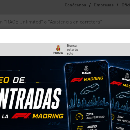
/
/
Conócenos
Empresas
Ofic
Noticias y actualidad
Fundación RACE
?
lo en el coche?
soluciones más efectivas y baratas que existen si
arte tanto dinero como si lo pintases. Si utilizas 
os y el precio va a ser mucho menor que la pintura.