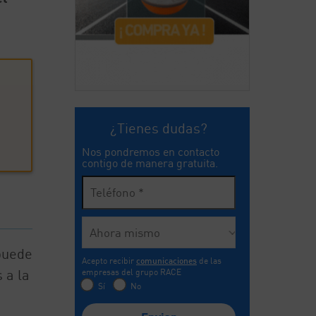
¿Tienes dudas?
Nos pondremos en contacto
contigo de manera gratuita.
 puede
Acepto recibir
comunicaciones
de las
 a la
empresas del grupo RACE
Sí
No