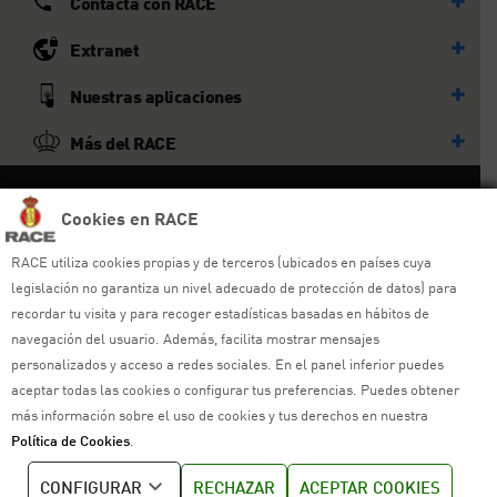
Contacta con RACE
Extranet
Nuestras aplicaciones
Más del RACE
© RACE
Cookies en RACE
Todos los derechos reservados
RACE utiliza cookies propias y de terceros (ubicados en países cuya
legislación no garantiza un nivel adecuado de protección de datos) para
Ayuda y sitemap
recordar tu visita y para recoger estadísticas basadas en hábitos de
Aviso legal
navegación del usuario. Además, facilita mostrar mensajes
personalizados y acceso a redes sociales. En el panel inferior puedes
Política de privacidad
aceptar todas las cookies o configurar tus preferencias. Puedes obtener
más información sobre el uso de cookies y tus derechos en nuestra
Política de cookies
Política de Cookies
.
Política de venta
CONFIGURAR
RECHAZAR
ACEPTAR COOKIES