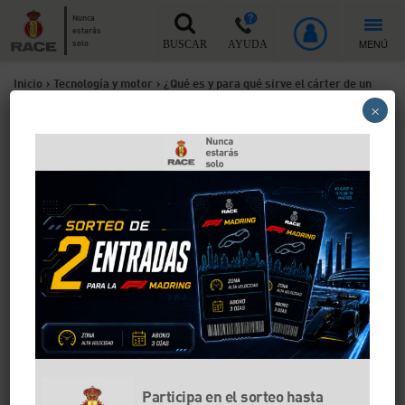
Nunca
estarás
MENÚ
solo
BUSCAR
AYUDA
Inicio
>
Tecnología y motor
>
¿Qué es y para qué sirve el cárter de un
×
coche?
¿Qué es y para qué sirve el
cárter de un coche?
El cárter es una pieza clave del motor que muchas
veces pasa desapercibida hasta que falla. Sirve para
almacenar el aceite, pero va más allá: también
contribuye a su refrigeración y protege la parte
inferior del motor. Conocer cómo funciona, qué
elementos lo componen y qué ocurre si se daña
permite entender mejor el mantenimiento del coche
Participa en el sorteo hasta
y anticipar posibles averías antes de que se