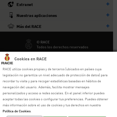
Extranet
Nuestras aplicaciones
Más del RACE
© RACE
Todos los derechos reservados
Cookies en RACE
Ayuda y sitemap
RACE utiliza cookies propias y de terceros (ubicados en países cuya
Aviso legal
legislación no garantiza un nivel adecuado de protección de datos) para
recordar tu visita y para recoger estadísticas basadas en hábitos de
Política de privacidad
navegación del usuario. Además, facilita mostrar mensajes
personalizados y acceso a redes sociales. En el panel inferior puedes
Política de cookies
aceptar todas las cookies o configurar tus preferencias. Puedes obtener
más información sobre el uso de cookies y tus derechos en nuestra
Política de venta
Política de Cookies
.
Política de calidad