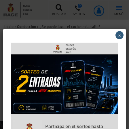
Nunca
estarás
MENÚ
solo
BUSCAR
AYUDA
Inicio
>
Conducción
>
¿Se puede lavar el coche en la calle?
×
¿Se puede lavar el coche en
la calle?
Lavar el coche en la calle puede salir muy caro.
Aunque no existe una ley estatal que lo prohíba, el
Reglamento General de Circulación y muchas
ordenanzas municipales sancionan los vertidos en la
vía pública. Analizamos qué dice la norma, de cuánto
pueden ser las multas, en qué casos es legal hacerlo
y cómo afecta la forma en que se haga dicha limpieza.
Participa en el sorteo hasta