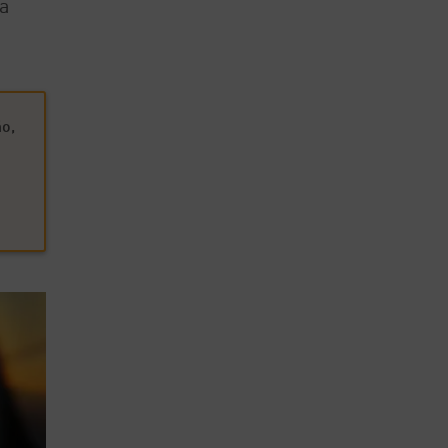
la
ño,