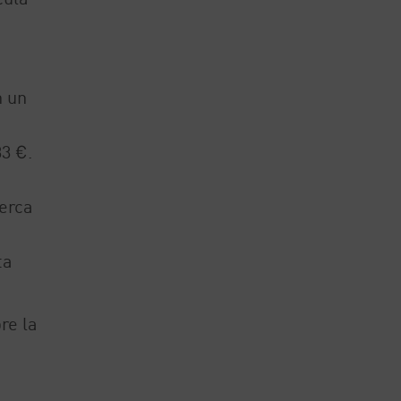
n un
3 €.
erca
ta
re la