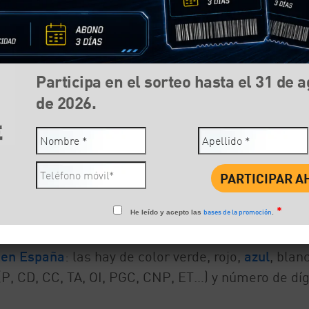
Participa en el sorteo hasta el 31 de 
de 2026.
Compartir:
Face
*
bases de la promoción
He leído y acepto las
.
 en España
: las hay de color verde, rojo,
azul
, blan
P, CD, CC, TA, OI, PGC, CNP, ET…) y número de díg