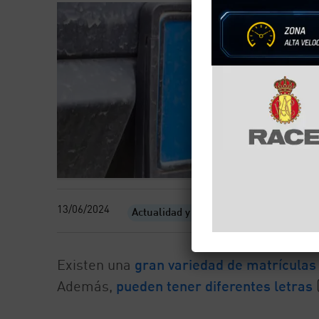
13/06/2024
Actualidad y eventos
Existen una
gran variedad de matrículas
Además,
pueden tener diferentes letras
(