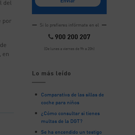
l del
e por
Si lo prefieres infórmate en el
900 200 207
 de
(De lunes a viernes de 9h a 20h)
, en
Lo más leído
Comparativa de las sillas de
coche para niños
¿Cómo consultar si tienes
multas de la DGT?
Se ha encendido un testigo