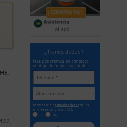
¿Tienes dudas?
Nos pondremos en contacto
contigo de manera gratuita.
PME
.
Acepto recibir
comunicaciones
de las
empresas del grupo RACE
Sí
No
2022,