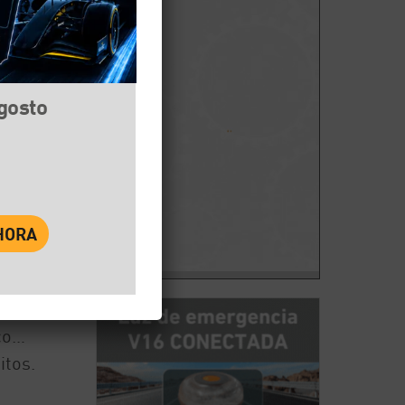
agosto
book
Twitter
WhatsApp
co…
itos.