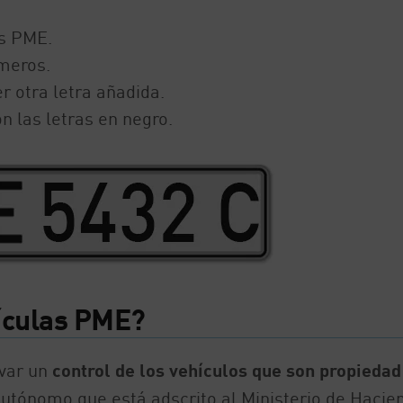
as PME.
úmeros.
 otra letra añadida.
n las letras en negro.
ículas PME?
evar un
control de los vehículos que son propiedad
utónomo que está adscrito al Ministerio de Hacie