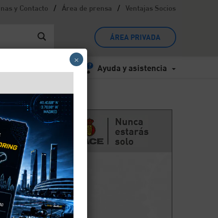
/
/
inas y Contacto
Área de prensa
Ventajas Socios
ÁREA PRIVADA
×
Ayuda y asistencia
o
l