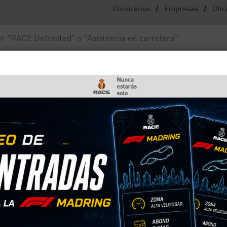
/
/
Conócenos
Empresas
Ofic
Noticias y actualidad
Fundación RACE
smo corresponden?
qué organismo
s motivos, para identificar rápidamente un vehícul
el Estado. ¿Sabrías identificarla por la calle? En e