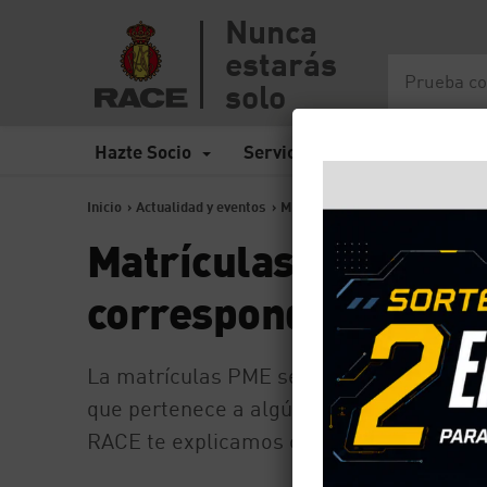
Nunca
estarás
solo
Hazte Socio
Servicios
Seguros
Inicio
>
Actualidad y eventos
>
Matrículas PME: ¿a qué organi
Matrículas PME: ¿a 
corresponden?
La matrículas PME se crearon, entre otro
que pertenece a algún organismo oficial d
RACE te explicamos cómo hacerlo.