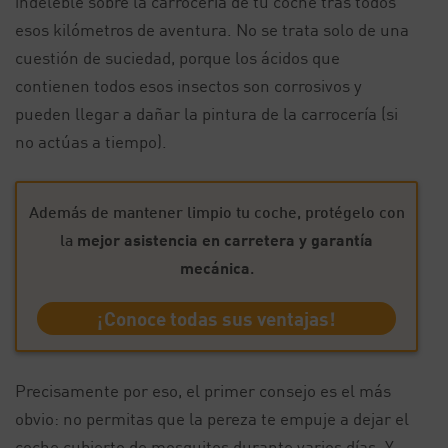
indeleble sobre la carrocería de tu coche tras todos
esos kilómetros de aventura. No se trata solo de una
cuestión de suciedad, porque los ácidos que
contienen todos esos insectos son corrosivos y
pueden llegar a dañar la pintura de la carrocería (si
no actúas a tiempo).
Además de mantener limpio tu coche, protégelo con
la
mejor asistencia en carretera y garantía
mecánica
.
¡Conoce todas sus ventajas!
Precisamente por eso, el primer consejo es el más
obvio: no permitas que la pereza te empuje a dejar el
coche cubierto de mosquitos durante varios días. Y,