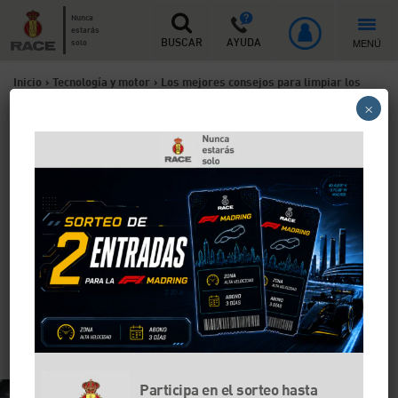
Nunca
estarás
MENÚ
solo
BUSCAR
AYUDA
Inicio
>
Tecnología y motor
>
Los mejores consejos para limpiar los
×
mosquitos del coche
Los mejores consejos para
limpiar los mosquitos del
coche
Con la llegada del buen tiempo, se acercan las
vacaciones, los viajes por carretera y, cómo no, las
molestas manchas de mosquitos y otros insectos que
la ruta nos deja como recuerdo en el coche. Estas
recomendaciones te ayudarán a dejarlo reluciente.
Participa en el sorteo hasta