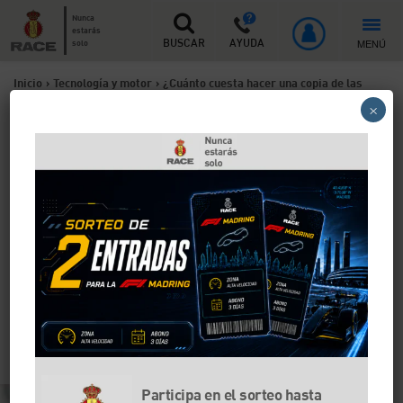
Nunca
estarás
MENÚ
solo
BUSCAR
AYUDA
Inicio
>
Tecnología y motor
>
¿Cuánto cuesta hacer una copia de las
×
llaves del coche?
¿Cuánto cuesta hacer una
copia de las llaves del
coche?
Existen distintos tipos de llaves de coche. Si quieres
hacer una copia de alguna de ellas, según cuál
corresponda con el modelo de tu coche, vas a tener
que pagar un precio muy diferente que va desde los 8
euros hasta casi 400 euros.
Participa en el sorteo hasta