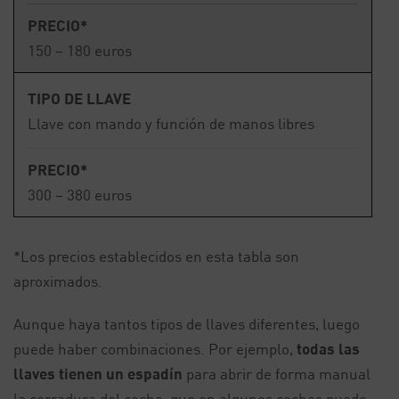
PRECIO*
150 – 180 euros
TIPO DE LLAVE
Llave con mando y función de manos libres
PRECIO*
300 – 380 euros
*Los precios establecidos en esta tabla son
aproximados.
Aunque haya tantos tipos de llaves diferentes, luego
puede haber combinaciones. Por ejemplo,
todas las
llaves tienen un espadín
para abrir de forma manual
la cerradura del coche, que en algunos coches puede