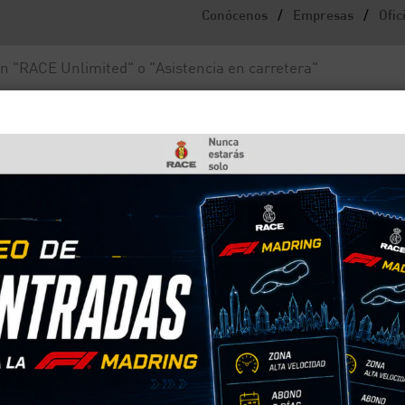
/
/
Conócenos
Empresas
Ofic
Noticias y actualidad
Fundación RACE
ulos de 2 ruedas
 vehículos de 2 ruedas