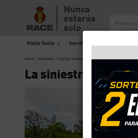
Nunca
estarás
solo
Hazte Socio
Servicios
Seguros
Inicio
>
Informes
>
Factor vehículo
>
La siniestralidad de vehíc
La siniestralidad de