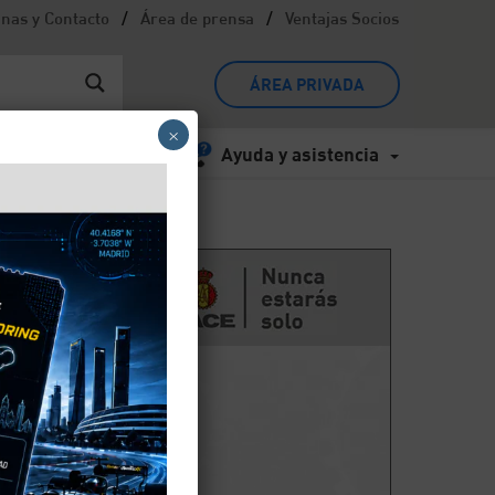
/
/
inas y Contacto
Área de prensa
Ventajas Socios
ÁREA PRIVADA
×
Ayuda y asistencia