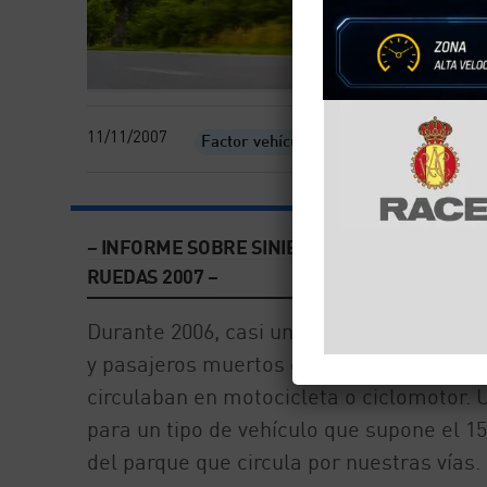
11/11/2007
Factor vehículo
Informes
– INFORME SOBRE SINIESTRALIDAD DE VEHÍCU
RUEDAS 2007 –
Durante 2006, casi un 23 por ciento de lo
y pasajeros muertos en accidente de trá
circulaban en motocicleta o ciclomotor. U
para un tipo de vehículo que supone el 15
del parque que circula por nuestras vías.