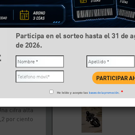
Participa en el sorteo hasta el 31 de 
Compartir:
Face
de 2026.
LOS DE 2
s conductores
*
bases de la promoción
He leído y acepto las
.
fico en España
na cifra alta
,2 por ciento