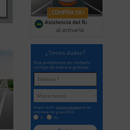
¿Tienes dudas?
Nos pondremos en contacto
contigo de manera gratuita.
Acepto recibir
comunicaciones
de las
empresas del grupo RACE
Sí
No