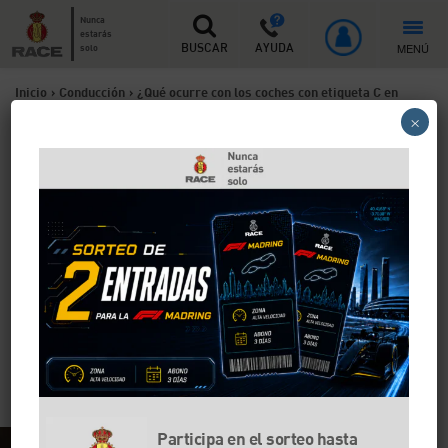
Nunca
estarás
MENÚ
solo
BUSCAR
AYUDA
Inicio
>
Conducción
>
¿Qué ocurre con los coches con etiqueta C en
×
Bilbao en 2026?
¿Qué ocurre con los coches
con etiqueta C en Bilbao en
2026?
La entrada en vigor de la Ley 7/2021 de Cambio
Climático obligó a los municipios con más de 50.000
habitantes, como Bilbao, a crear una zona de bajas
emisiones (ZBE). Te explicamos la normativa y cómo
afecta a los coches con etiqueta C en esta ciudad.
Participa en el sorteo hasta