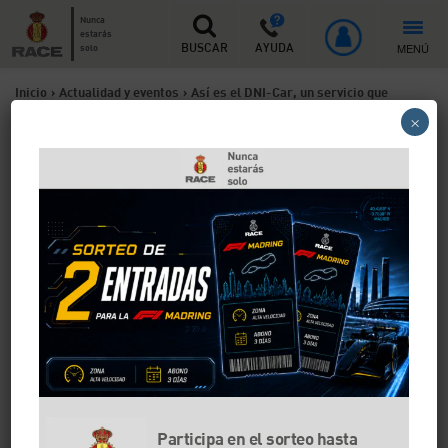
Nunca
estarás
MENÚ
solo
BUSCAR
AYUDA
Inicio
>
Actualidad y eventos
>
Así es el DNI-Car, un servicio que
×
permite tener la documentación de un coche de alquiler en el móvil
Así es el DNI-Car, un
servicio que permite tener
la documentación de un
coche de alquiler en el móvil
Para intentar evitar el robo de entre 6.000 y 12.000
coches de alquiler en España, FENEVAL, en
colaboración con la DGT, ha desarrollado un servicio
que permite a las compañías de alquiler digitalizar la
documentación del vehículo para así no llevarla en
Participa en el sorteo hasta