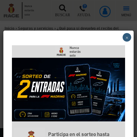
Nunca
estarás
MENÚ
solo
BUSCAR
AYUDA
Inicio
>
Seguros y servicios
>
¿Qué pasa si devuelvo el recibo del
×
seguro del coche?
¿Qué pasa si devuelvo el
recibo del seguro del coche?
Aunque devolver el recibo del seguro del coche pueda
parecer un trámite sencillo, si no se hace a tiempo y
acorde a la ley, puedes tener problemas con tu
aseguradora. Estos consejos te ayudarán en el
proceso y evitarán que incurras en otras sanciones
administrativas o de tráfico.
Participa en el sorteo hasta