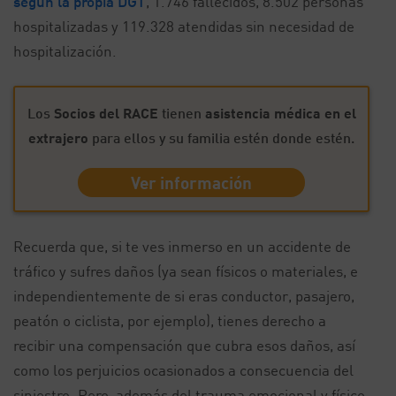
según la propia DGT
, 1.746 fallecidos, 8.502 personas
hospitalizadas y 119.328 atendidas sin necesidad de
hospitalización.
Los
Socios del RACE
tienen
asistencia médica en el
extrajero
para ellos y su familia estén donde estén.
Ver información
Recuerda que, si te ves inmerso en un accidente de
tráfico y sufres daños (ya sean físicos o materiales, e
independientemente de si eras conductor, pasajero,
peatón o ciclista, por ejemplo), tienes derecho a
recibir una compensación que cubra esos daños, así
como los perjuicios ocasionados a consecuencia del
siniestro. Pero, además del trauma emocional y físico