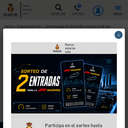
Nunca
estarás
MENÚ
solo
BUSCAR
AYUDA
Inicio
>
Seguridad vial
>
¿Quién paga la atención sanitaria de los
×
accidentes de tráfico?
¿Quién paga la atención
sanitaria de los accidentes
de tráfico?
En caso de accidente, la aseguradora del conductor
responsable cubre con todos los gastos derivados.
Desde el RACE te informamos acerca de tus derechos,
de cómo defenderlos y cómo actuar en caso de
conflicto.
Participa en el sorteo hasta