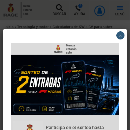
Nunca
estarás
MENÚ
solo
BUSCAR
AYUDA
Inicio
>
Tecnología y motor
>
Calculadora de KW a CV para saber
×
medir la potencia de tu coche
Calculadora de KW a CV para
saber medir la potencia de
tu coche
Es posible que te hayas encontrado alguna vez con
que la potencia de tu coche aparece en kilovatios (kW)
en lugar de caballos (CV). Es otra forma de
representar la potencia real de tu vehículo. En el
RACE te ofrecemos una calculadora para pasar de kW
a CV y viceversa, así no tendrás que hacer la
Participa en el sorteo hasta