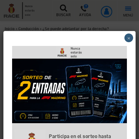
Nunca
estarás
MENÚ
solo
BUSCAR
AYUDA
Inicio
>
Conducción
>
¿Se puede adelantar por la derecha?
×
¿Se puede adelantar por la
derecha?
En España, el Reglamento General de Circulación
obliga a que, de forma habitual, tengas que circular
por el carril derecho. Si quieres adelantar, debes
hacerlo por la izquierda, aunque hay ciertas
excepciones. No obstante, no circular por la derecha
es una mala práctica que puede implicar una sanción
grave de hasta 200 euros.
Participa en el sorteo hasta