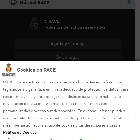
Más del RACE
© RACE
Todos los derechos reservados
Ayuda y sitemap
Aviso legal
Cookies en RACE
Política de privacidad
RACE utiliza cookies propias y de terceros (ubicados en países cuya
Política de cookies
legislación no garantiza un nivel adecuado de protección de datos) para
recordar tu visita y para recoger estadísticas basadas en hábitos de
Política de venta
navegación del usuario. Además, facilita mostrar mensajes
Política de calidad
personalizados y acceso a redes sociales. En el panel inferior puedes
aceptar todas las cookies o configurar tus preferencias. Puedes obtener
Canal de denuncias
más información sobre el uso de cookies y tus derechos en nuestra
Política de Cookies
.