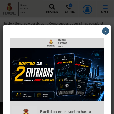
Nunca
estarás
MENÚ
solo
BUSCAR
AYUDA
Inicio
>
Seguros y servicios
>
¿Cómo puedes saber si has pagado el
×
impuesto de circulación?
¿Cómo puedes saber si has
pagado el impuesto de
circulación?
Llega un nuevo año y toca pagar el IVTM. ¿No sabes si
has pagado el impuesto de circulación? ¿Lo tenías
domiciliado o no lo llegaste a hacer? Te explicamos
cómo saber si has pagado el impuesto de circulación.
Participa en el sorteo hasta