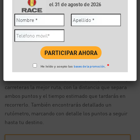
11/12/2018
Compartir:
el 31 de agosto de 2026
Conducción
Viaja de forma y segura, evita atascos, y dispón de
toda la información que necesitas en tus
desplazamientos.
*
bases de la promoción
He leído y acepto las
.
Pon el punto de partida que elijas y el destino, y te
mostraremos sobre el
Mapa de España
y sus calles y
carreteras la mejor ruta, con la distancia que separa
ambos puntos y el tiempo estimado que tardarás en
recorrerlo. También encontrarás detallado un
rutómetro, marcando con detalle los puntos a seguir
hasta tu destino.