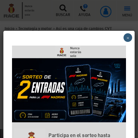
Nunca
estarás
MENÚ
solo
BUSCAR
AYUDA
Inicio
>
Tecnología y motor
>
Así es una caja de cambios CVT
×
automática
Así es una caja de cambios
CVT automática
La caja de cambios CVT fue utilizada y probada en el
mercado de la automoción hace unos años. Sin
embargo, en la actualidad hay otro tipo de
transmisiones automáticas que se utilizan más. Te
contamos las ventajas y desventajas de esta caja de
cambios automática.
Participa en el sorteo hasta