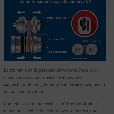
La transmisión de potencia al motor se hace de un
modo convencional, mediante el uso de un
convertidor de par, y la marcha atrás se consigue con
el uso de un inversor.
Con este sistema no existe un número limitado de
relaciones o velocidades (no hay una tercera, una