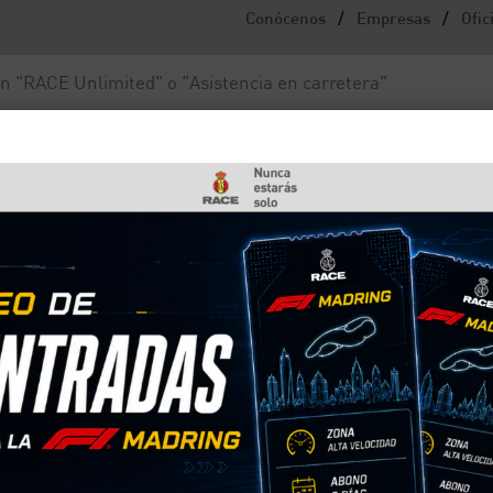
/
/
Conócenos
Empresas
Ofic
Noticias y actualidad
Fundación RACE
e cambios de tu coche?
biar la caja de cambios d
eza cara de arreglar. En ocasiones te va a merece
va. En este artículo te explicamos cuándo te