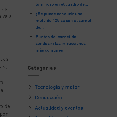
luminoso en el cuadro de…
caja
¿Se puede conducir una
a va a
moto de 125 cc con el carnet
de…
Puntos del carnet de
conducir: las infracciones
más comunes
l es
ás,
Categorías
ya
Tecnología y motor
la
Conducción
ro de
Actualidad y eventos
 por