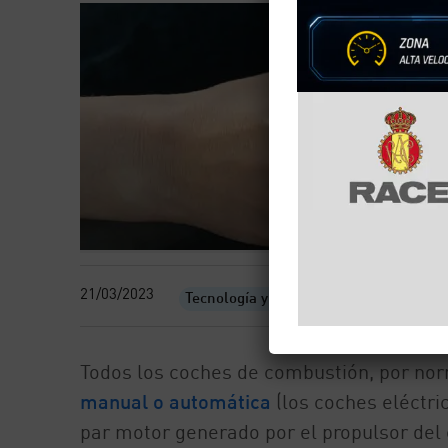
21/03/2023
Tecnología y motor
Todos los coches de combustión, por nor
manual o automática
(los coches eléctric
par motor generado por el propulsor del