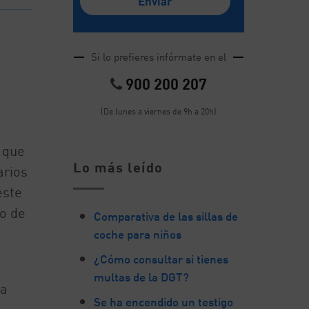
Si lo prefieres infórmate en el
900 200 207
(De lunes a viernes de 9h a 20h)
 que
Lo más leído
arios
este
no de
Comparativa de las sillas de
coche para niños
¿Cómo consultar si tienes
multas de la DGT?
la
Se ha encendido un testigo