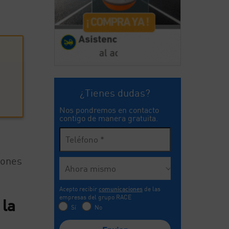
¿Tienes dudas?
Nos pondremos en contacto
contigo de manera gratuita.
n
iones
Acepto recibir
comunicaciones
de las
empresas del grupo RACE
 la
Sí
No