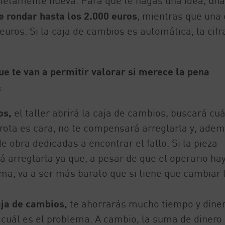
letamente nueva. Para que te hagas una idea, una
 rondar hasta los 2.000 euros
, mientras que una 
uros. Si la caja de cambios es automática, la cifr
ue te van a permitir valorar si merece la pena
:
os,
el taller abrirá la caja de cambios, buscará cuá
za rota es cara, no te compensará arreglarla y, adem
 obra dedicadas a encontrar el fallo. Si la pieza
 arreglarla ya que, a pesar de que el operario ha
a, va a ser más barato que si tiene que cambiar 
aja de cambios,
te ahorrarás mucho tiempo y dine
cuál es el problema. A cambio, la suma de dinero