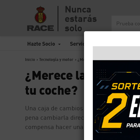
Nunca
estarás
solo
Hazte Socio
Servicios
Seguros
Inicio
>
Tecnología y motor
>
¿Merece la pena cambiar la caja d
¿Merece la pena cam
tu coche?
Una caja de cambios estropeada es una pi
pena cambiarla directamente por una nue
compensa hacer una cosa u otra.