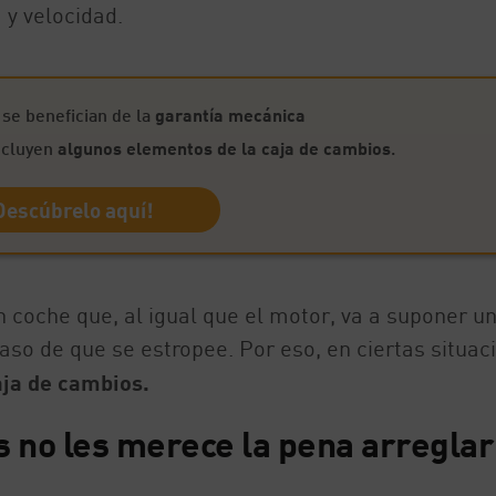
 y velocidad.
se benefician de la
garantía mecánica
ncluyen
algunos elementos de la caja de cambios
.
Descúbrelo aquí!
n coche que, al igual que el motor, va a suponer u
so de que se estropee. Por eso, en ciertas situac
aja de cambios.
es no les merece la pena arreglar