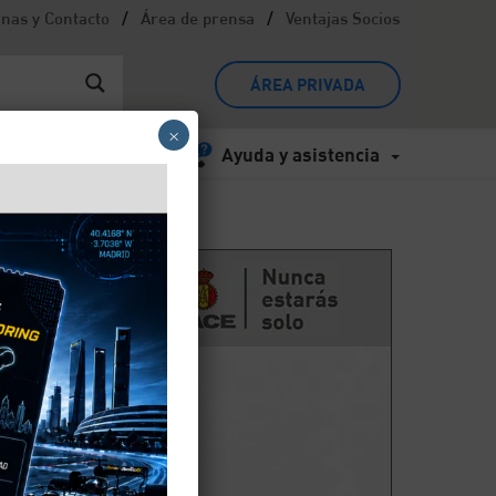
/
/
inas y Contacto
Área de prensa
Ventajas Socios
ÁREA PRIVADA
×
Ayuda y asistencia
e
r la