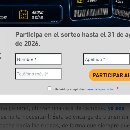
Participa en el sorteo hasta el 31 de 
de 2026.
Compartir:
Face
*
bases de la promoción
He leído y acepto las
.
ma general, utilizan una caja de cambios,
ya sea
os no la necesitan). Ésta se encarga de transmitir
 coche hacia las ruedas, de forma que siempre pu