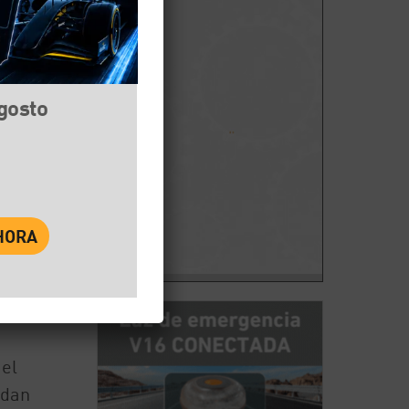
agosto
book
Twitter
WhatsApp
 el
edan