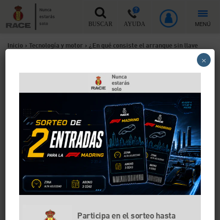
Nunca
estarás
MENÚ
solo
BUSCAR
AYUDA
Inicio
>
Tecnología y motor
>
¿En qué consiste el arranque sin llave
×
en un coche?
¿En qué consiste el
arranque sin llave en un
coche?
Hace años que pasamos de abrir y encender el coche
con una llave física a hacerlo con una llave
inteligente. El arranque sin llave es un sistema
práctico y cómodo, pero todavía hay que solucionar
algunos problemas relacionados con esta tecnología,
sobre todo en lo que se refiere a la ciberseguridad.
Participa en el sorteo hasta