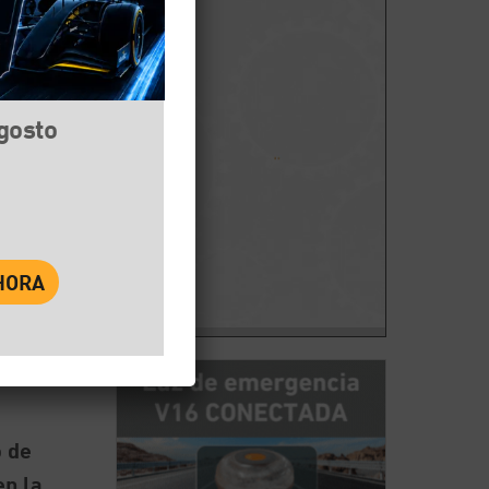
agosto
book
Twitter
WhatsApp
viaje
o de
en la