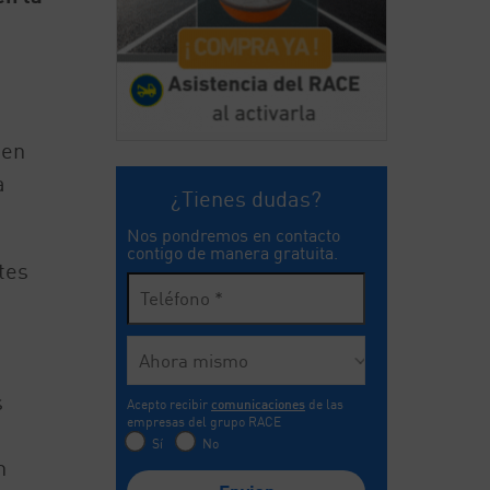
 en
a
¿Tienes dudas?
Nos pondremos en contacto
contigo de manera gratuita.
tes
s
Acepto recibir
comunicaciones
de las
empresas del grupo RACE
Sí
No
n