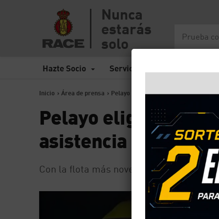
Nunca
estarás
solo
Hazte Socio
Servicios
Seguros
Inicio
>
Área de prensa
>
Pelayo elige al RACE para prestar el 
Pelayo elige al RACE
asistencia en viaje 
Con la flota más novedosa flota de vehíc