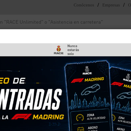
/
/
Conócenos
Empresas
O
Noticias y actualidad
Fundación RACE
servicio de asistencia en viaje a sus asegurados
 para prestar el servicio 
a sus asegurados
ulos de la red de colaboradores profesionales