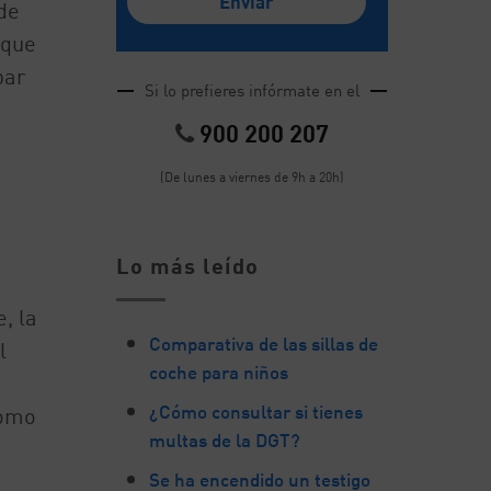
de
 que
bar
Si lo prefieres infórmate en el
900 200 207
(De lunes a viernes de 9h a 20h)
Lo más leído
, la
Comparativa de las sillas de
l
coche para niños
¿Cómo consultar si tienes
como
multas de la DGT?
Se ha encendido un testigo