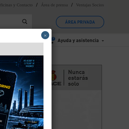
/
/
ficinas y Contacto
Área de prensa
Ventajas Socios
ÁREA PRIVADA
×
Ayuda y asistencia
de