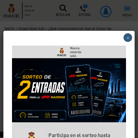
Nunca
estarás
MENÚ
solo
BUSCAR
AYUDA
Inicio
>
Seguridad vial
>
¿Qué consecuencias hay al tener un
×
accidente con el carnet caducado?
¿Qué consecuencias hay al
tener un accidente con el
carnet caducado?
Es obligatorio por ley conducir con el carnet de
conducir en vigor. Llevar un coche o una moto con
éste caducado no implica un delito penal, a no ser
que seas el responsable de un accidente y hayas
provocado daños a terceros.
Participa en el sorteo hasta