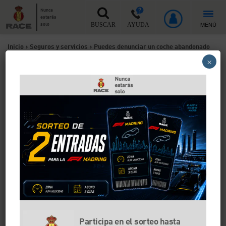
Nunca
estarás
MENÚ
solo
BUSCAR
AYUDA
Inicio
>
Seguros y servicios
>
Puedes denunciar un coche abandonado
×
en la calle o en el garaje de tu comunidad: te explicamos cómo
hacerlo
Puedes denunciar un coche
abandonado en la calle o en
el garaje de tu comunidad:
te explicamos cómo hacerlo
Hasta ahora, cuando un coche estaba a punto de
llegar al final de su vida útil, debía pasar por un
Centro Autorizado de Tratamiento para su
achatarramiento. Sin embargo, con la nueva
Participa en el sorteo hasta