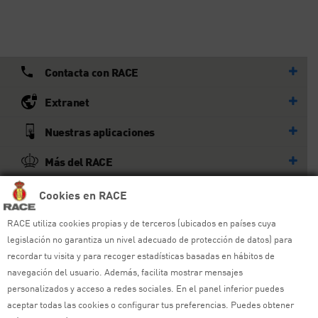
Contacta con RACE
Extranet
Nuestras aplicaciones
Más del RACE
Cookies en RACE
© RACE
Todos los derechos reservados
RACE utiliza cookies propias y de terceros (ubicados en países cuya
legislación no garantiza un nivel adecuado de protección de datos) para
Ayuda y sitemap
recordar tu visita y para recoger estadísticas basadas en hábitos de
navegación del usuario. Además, facilita mostrar mensajes
Aviso legal
personalizados y acceso a redes sociales. En el panel inferior puedes
aceptar todas las cookies o configurar tus preferencias. Puedes obtener
Política de privacidad