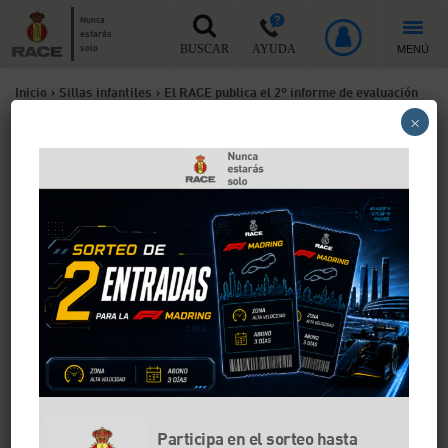
Nunca
estarás
MENÚ
solo
BUSCAR
AYUDA
Inicio
>
Sillas infantiles
>
El RACE publica el 2º informe de evaluación
×
de sillas infantiles de 2016
El RACE publica el 2º
informe de evaluación de
sillas infantiles de 2016
El i-Size avanza en seguridad. El test europeo detecta
graves fallos en un modelo de silla, y se procederá a
su sustitución.
Participa en el sorteo hasta