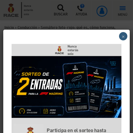
Nunca
estarás
MENÚ
solo
BUSCAR
AYUDA
Inicio
>
Conducción
>
Semáforo foto-rojo: qué es, cómo funciona,
×
multas y cómo recurrir
Semáforo foto-rojo: qué es,
cómo funciona, multas y
cómo recurrir
Los semáforos foto-rojo son una herramienta que
tienen los ayuntamientos para intentar evitar que los
usuarios de la vía se salten los semáforos en rojo. Es
la forma de prevenir los atropellos y otros choques
entre vehículos. Cometer esta infracción supone una
multa económica y una retirada de puntos.
Participa en el sorteo hasta