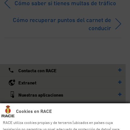
Cómo saber si tienes multas de tráfico
Cómo recuperar puntos del carnet de
conducir
Contacta con RACE
Extranet
Nuestras aplicaciones
Más del RACE
Cookies en RACE
RACE utiliza cookies propias y de terceros (ubicados en países cuya
© RACE
legislación no garantiza un nivel adecuado de protección de datos) para
Todos los derechos reservados