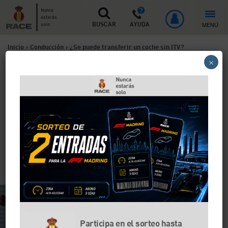
Nunca
estarás
MENÚ
solo
BUSCAR
AYUDA
Inicio
>
Conducción
>
¿Se puede transferir un coche sin ITV?
×
¿Se puede transferir un
coche sin ITV?
Cambiar la titularidad de un vehículo es un proceso
sencillo para el que es necesario acudir a la DGT y
presentar una serie de documentos. No obstante,
muchos dudan acerca de si es posible hacerlo sin
tener la ITV en regla. Aquí te lo contamos.
Participa en el sorteo hasta