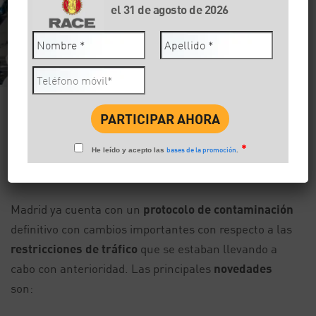
el 31 de agosto de 2026
Facebook
Twitter
Wha
11/10/2018
Compartir:
*
bases de la promoción
He leído y acepto las
.
Actualidad y eventos
Madrid ya cuenta con un
protocolo de contaminación
definitivo con cambios importantes con respecto a las
restricciones de tráfico
que se estaban llevando a
cabo con anterioridad. Las principales
novedades
son: