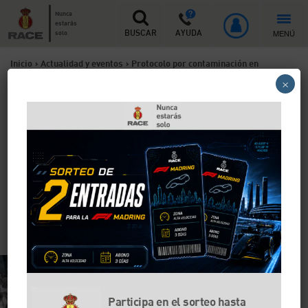
Nunca
estarás
MENÚ
solo
BUSCAR
AYUDA
Inicio
>
Actualidad y eventos
>
Protocolo por contaminación en
×
Madrid: cómo te afectan las restricciones de tráfico
Protocolo por contaminación
en Madrid: cómo te afectan
las restricciones de tráfico
Hay tres niveles que son los que activarán cada uno
de los escenarios de alta contaminación en función
de las concentraciones de dióxido de nitrógeno.
Participa en el sorteo hasta