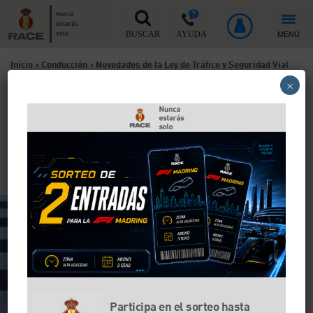
Nunca
estarás
MENÚ
solo
BUSCAR
AYUDA
Inicio
>
Conducción
>
Novedades de la Ley de Tráfico y Seguridad Vial
×
Novedades de la Ley de
Tráfico y Seguridad Vial
Conoce todo los aspectos de la nueva Ley de tráfico y
Seguridad vial
Participa en el sorteo hasta