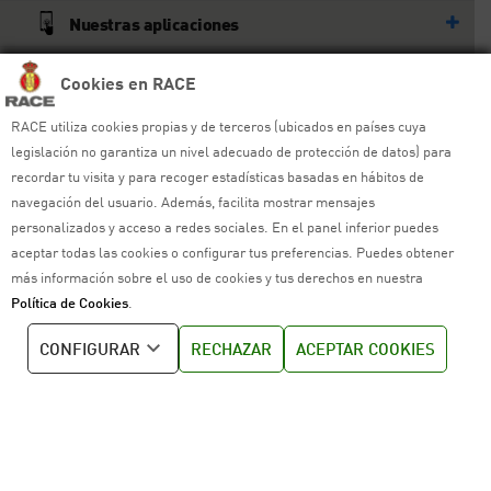
Nuestras aplicaciones
Más del RACE
Cookies en RACE
RACE utiliza cookies propias y de terceros (ubicados en países cuya
© RACE
legislación no garantiza un nivel adecuado de protección de datos) para
Todos los derechos reservados
recordar tu visita y para recoger estadísticas basadas en hábitos de
navegación del usuario. Además, facilita mostrar mensajes
Ayuda y sitemap
personalizados y acceso a redes sociales. En el panel inferior puedes
aceptar todas las cookies o configurar tus preferencias. Puedes obtener
Aviso legal
más información sobre el uso de cookies y tus derechos en nuestra
Política de Cookies
.
Política de privacidad
CONFIGURAR
RECHAZAR
ACEPTAR COOKIES
Política de cookies
Política de venta
Política de calidad