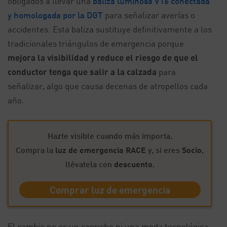
obligados a llevar una
baliza luminosa V16 conectada
y homologada por la DGT
para señalizar averías o
accidentes. Esta baliza sustituye definitivamente a los
tradicionales triángulos de emergencia porque
mejora la visibilidad y reduce el riesgo de que el
conductor tenga que salir a la calzada
para
señalizar, algo que causa decenas de atropellos cada
año.
Hazte visible cuando más importa.
Compra la
luz de emergencia RACE
y, si eres
Socio
,
llévatela con
descuento
.
Comprar luz de emergencia
El cambio no es un capricho ni una moda tecnológica.