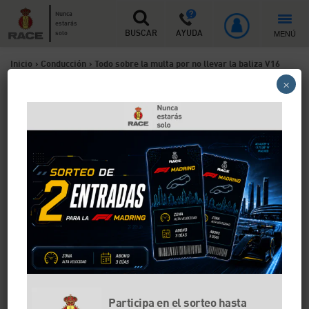
Nunca
estarás
MENÚ
solo
BUSCAR
AYUDA
Inicio
>
Conducción
>
Todo sobre la multa por no llevar la baliza V16
×
conectada a la DGT
Todo sobre la multa por no
llevar la baliza V16
conectada a la DGT
Desde 2026, la baliza V16 conectada a la DGT es
obligatoria en todos los vehículos y sustituye a los
triángulos de emergencia. Te explicamos qué
requisitos técnicos debe cumplir el dispositivo,
cuándo pueden multarte y qué ocurre si utilizas una
baliza no homologada o sin conectividad válida.
Participa en el sorteo hasta