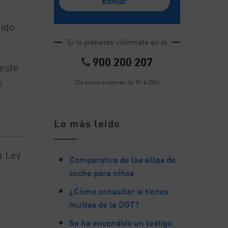
tido
Si lo prefieres infórmate en el
900 200 207
este
s
(De lunes a viernes de 9h a 20h)
Lo más leído
a Ley
Comparativa de las sillas de
coche para niños
¿Cómo consultar si tienes
multas de la DGT?
Se ha encendido un testigo