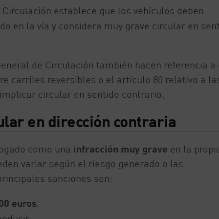
 Circulación establece que los vehículos deben
o en la vía y considera muy grave circular en sen
neral de Circulación también hacen referencia a 
carriles reversibles o el artículo 80 relativo a la
plicar circular en sentido contrario.
ular en dirección contraria
talogado como una
infracción muy grave
en la propi
den variar según el riesgo generado o las
principales sanciones son:
00 euros
.
nducir.