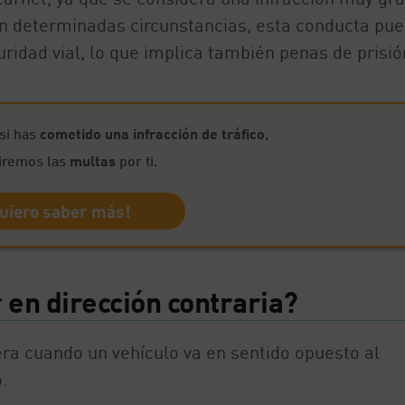
en determinadas circunstancias, esta conducta pu
guridad vial, lo que implica también penas de prisió
si has
cometido una infracción de tráfico
,
iremos las
multas
por ti.
uiero saber más!
 en dirección contraria?
era cuando un vehículo va en sentido opuesto al
.