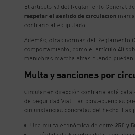
El artículo 43 del Reglamento General de
respetar el sentido de circulación
marcad
contrario al estipulado.
Además, otras normas del Reglamento Ge
comportamiento, como el artículo 40 sobre 
maniobras marcha atrás cuando puedan im
Multa y sanciones por circ
Circular en dirección contraria está ca
de Seguridad Vial. Las consecuencias pue
circunstancias concretas del hecho. Las 
Una multa económica de entre
250 y 5
La pérdida de
6 puntos
del carnet de co