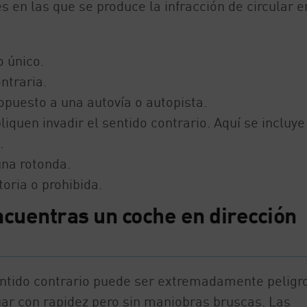
 en las que se produce la infracción de circular e
o único.
ntraria.
puesto a una autovía o autopista.
quen invadir el sentido contrario. Aquí se incluye
.
una rotonda.
toria o prohibida.
ncuentras un coche en dirección
entido contrario puede ser extremadamente peligr
ar con rapidez pero sin maniobras bruscas. Las