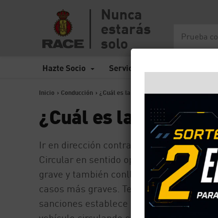
Nunca
estarás
solo
Hazte Socio
Servicios
Seguros
Inicio
>
Conducción
>
¿Cuál es la multa por ir en dirección cont
¿Cuál es la multa por
Ir en dirección contraria es una de las i
Circular en sentido opuesto al permitido
grave y también conlleva la retirada de p
casos más graves. Te explicamos qué se c
sanciones establece el Reglamento Gener
vehículo circulando en sentido contrario.