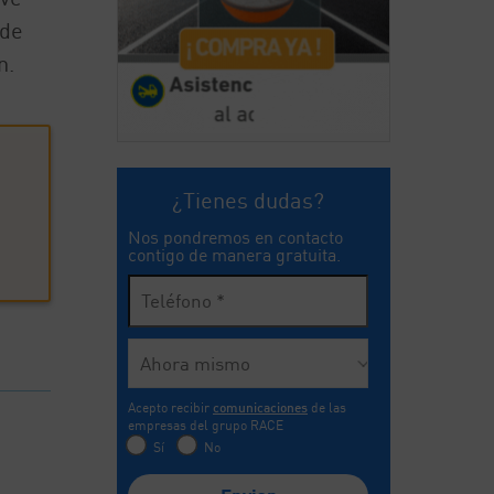
ede
n.
¿Tienes dudas?
Nos pondremos en contacto
contigo de manera gratuita.
Acepto recibir
comunicaciones
de las
empresas del grupo RACE
Sí
No