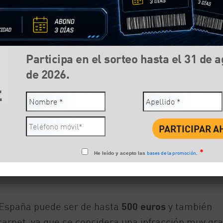
Participa en el sorteo hasta el 31 de 
de 2026.
*
bases de la promoción
He leído y acepto las
.
Compartir:
Face
n España puede ser de hasta
500 euros
y también
carnet, ya que se considera una infracción muy gr