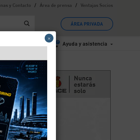
/
/
inas y Contacto
Área de prensa
Ventajas Socios
ÁREA PRIVADA
×
Ayuda y asistencia
a?
T.
 un