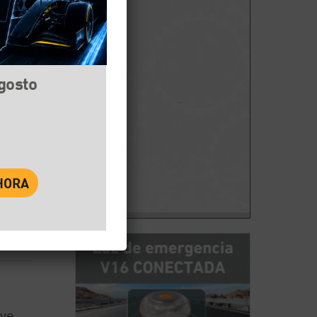
agosto
book
Twitter
WhatsApp
ave