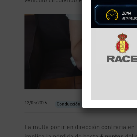
12/05/2026
Conducción
La multa por ir en dirección contraria e
implica la pérdida de hasta
6 puntos
del 