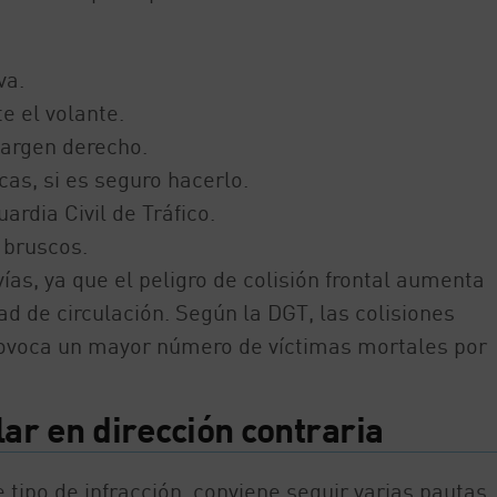
va.
e el volante.
margen derecho.
cas, si es seguro hacerlo.
ardia Civil de Tráfico.
 bruscos.
ías, ya que el peligro de colisión frontal aumenta
d de circulación. Según la DGT, las colisiones
rovoca un mayor número de víctimas mortales por
lar en dirección contraria
tipo de infracción, conviene seguir varias pautas