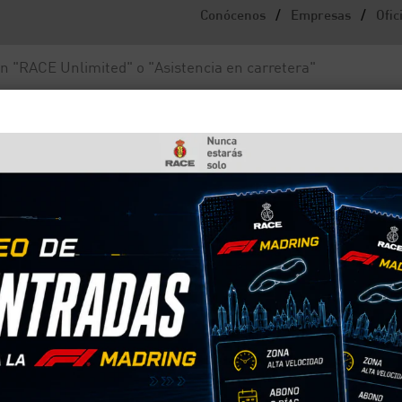
/
/
Conócenos
Empresas
Ofic
Noticias y actualidad
Fundación RACE
raria?
 ir en dirección contrari
nfracciones más peligrosas y sancionadas por la DG
 conlleva una suma cuantiosa al ser una falta muy
untos, e incluso responsabilidades penales en los
onsidera circular en dirección contraria, qué
al de Circulación y cómo actuar si te encuentras