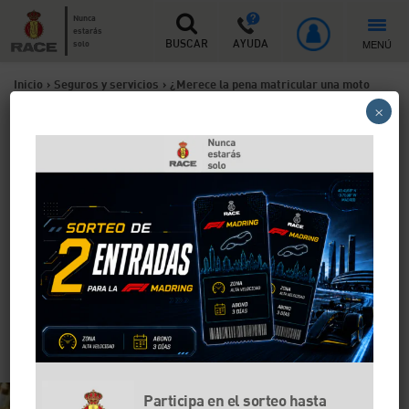
Nunca
estarás
MENÚ
solo
BUSCAR
AYUDA
Inicio
>
Seguros y servicios
>
¿Merece la pena matricular una moto
×
como histórica?
¿Merece la pena matricular
una moto como histórica?
Matricular una moto como histórica puede aportar
ventajas fiscales y administrativas, aunque también
implica realizar algunos trámites con los costes que
conllevan. En este contenido te ayudamos a valorar si
te merece la pena matricular una moto como
histórica.
Participa en el sorteo hasta