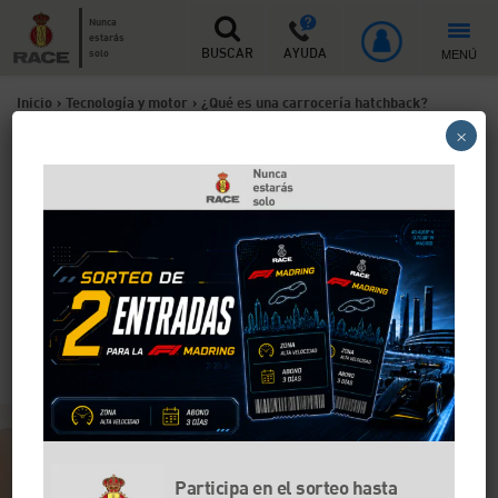
Nunca
estarás
MENÚ
solo
BUSCAR
AYUDA
Inicio
>
Tecnología y motor
>
¿Qué es una carrocería hatchback?
×
¿Qué es una carrocería
hatchback?
Si no te suena el término hatchback es normal,
teniendo en cuenta que es un término anglosajón.
Sin embargo, si cambiamos esta palabra por la de
compacto ya te vendrán unos cuantos coches a la
cabeza.
Participa en el sorteo hasta