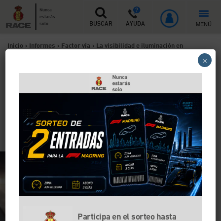
Nunca
estarás
MENÚ
solo
BUSCAR
AYUDA
Inicio
>
Informes
>
Factor vía
>
La visibilidad e iluminación en
×
invierno
La visibilidad e iluminación
en invierno
El 81% de los conductores ha sufrido por la noche un
deslumbramiento que le ha cegado completamente
Participa en el sorteo hasta