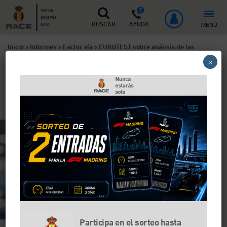
Nunca
estarás
MENÚ
solo
BUSCAR
AYUDA
Inicio
>
Informes
>
Factor vía
>
EUROTEST sobre análisis de las
×
gasolineras europeas
EUROTEST sobre análisis de
las gasolineras europeas
Participa en el sorteo hasta