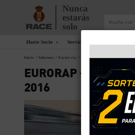
Nunca
estarás
solo
Hazte Socio
Servicios
Seguros
Inicio
>
Informes
>
Factor vía
>
EURORAP – Evaluación de carre
EURORAP – Evaluació
2016