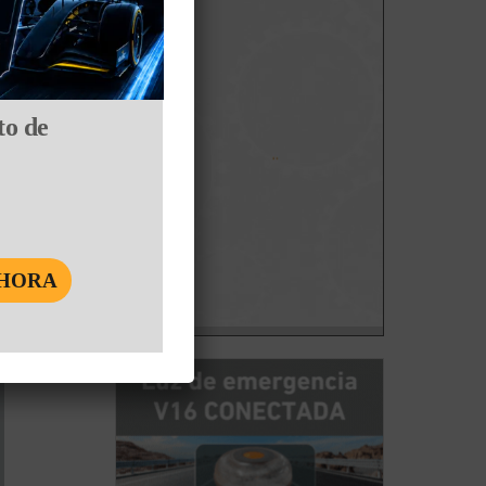
to de
book
Twitter
WhatsApp