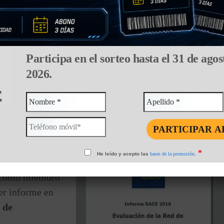
Participa en el sorteo hasta el 31 de agos
2026.
Face
Compartir:
RRETERAS
*
He leído y acepto las
bases de la promoción
.
 como miembro
er informe en
 de