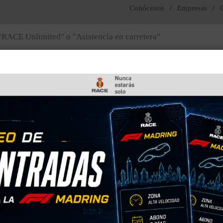
Conócenos
/
Empresas
/
Noticias y actualidad
Fundación RACE
teras del Estado 2016
n de carreteras del Est