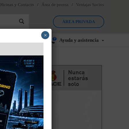
Oficinas y Contacto
/
Área de prensa
/
Ventajas Socios
ÁREA PRIVADA
×
Ayuda y asistencia
ado