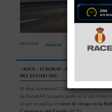
20/12/2016
Factor vía
Informes
– RACE – EURORAP – EVALUACIÓN DE CA
DEL ESTADO 2016 –
El Real Automóvil Club de España (RACE),
de EuroRAP, ha participado en el decimoterc
el que se analiza el
nivel de riesgo en la Red
Carreteras del Estado
(RCE).