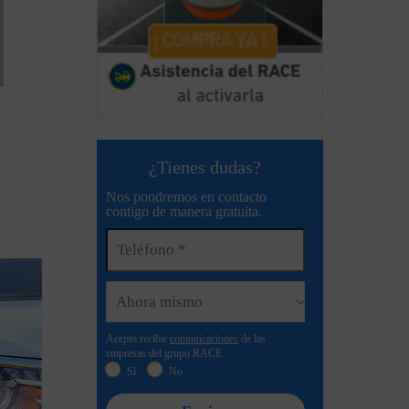
¿Tienes dudas?
Nos pondremos en contacto
contigo de manera gratuita.
Acepto recibir
comunicaciones
de las
empresas del grupo RACE
Sí
No