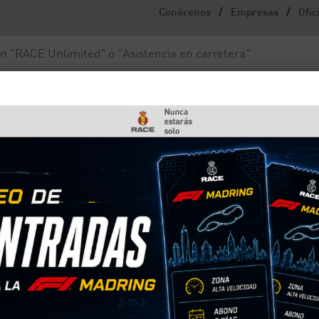
/
/
Conócenos
Empresas
Ofic
Noticias y actualidad
Fundación RACE
qué es y cómo evitarla?
a del coche: ¿qué es y cóm
brir la puerta del coche y encontrarte con un
gran carga de electricidad estática. Si te ocurre
os cómo evitar esta desagradable sensación.