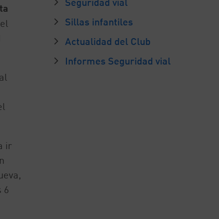
Seguridad vial
ta
Sillas infantiles
el
d
Actualidad del Club
Informes Seguridad vial
al
el
 ir
n
ueva,
 6