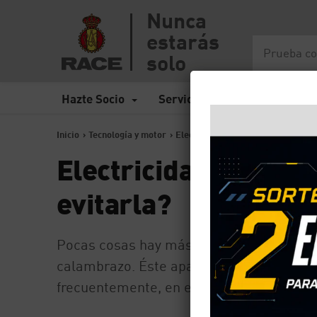
Nunca
estarás
solo
Hazte Socio
Servicios
Seguros
Inicio
>
Tecnología y motor
>
Electricidad estática del coche: ¿
Electricidad estátic
evitarla?
Pocas cosas hay más desagradables que a
calambrazo. Éste aparece porque hay una 
frecuentemente, en el RACE te explicam