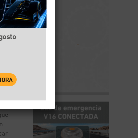
agosto
book
Twitter
WhatsApp
que
in
car