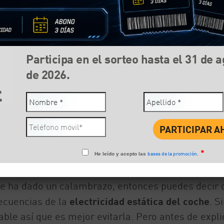
Participa en el sorteo hasta el 31 de 
de 2026.
Compartir:
Face
*
bases de la promoción
He leído y acepto las
.
y te ha dado un calambrazo, entonces puedes decir 
secuencias de la
electricidad estática del coche
. S
ble así que es mejor evitarla. Pero antes de expli