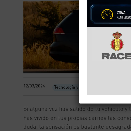
12/03/2024
Tecnología y motor
Si alguna vez has salido de tu vehículo 
has vivido en tus propias carnes las con
duda, la sensación es bastante desagrada