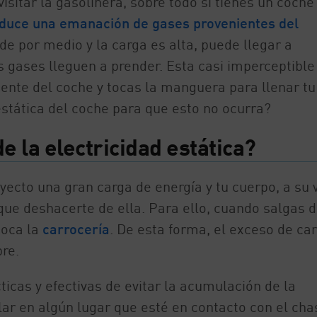
sitar la gasolinera, sobre todo si tienes un coche
oduce una emanación de gases provenientes del
a de por medio y la carga es alta, puede llegar a
 gases lleguen a prender. Esta casi imperceptible
ente del coche y tocas la manguera para llenar tu
stática del coche para que esto no ocurra?
 la electricidad estática?
ecto una gran carga de energía y tu cuerpo, a su 
que deshacerte de ella. Para ello, cuando salgas d
toca la
carrocería
. De esta forma, el exceso de ca
bre.
icas y efectivas de evitar la acumulación de la
lar en algún lugar que esté en contacto con el chas