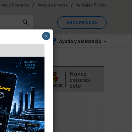
/
/
inas y Contacto
Área de prensa
Ventajas Socios
ÁREA PRIVADA
×
Ayuda y asistencia
o