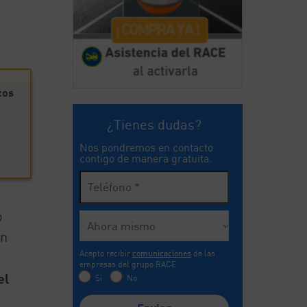
cos
¿Tienes dudas?
Nos pondremos en contacto
contigo de manera gratuita.
o
on
Acepto recibir
comunicaciones
de las
empresas del grupo RACE
el
Sí
No