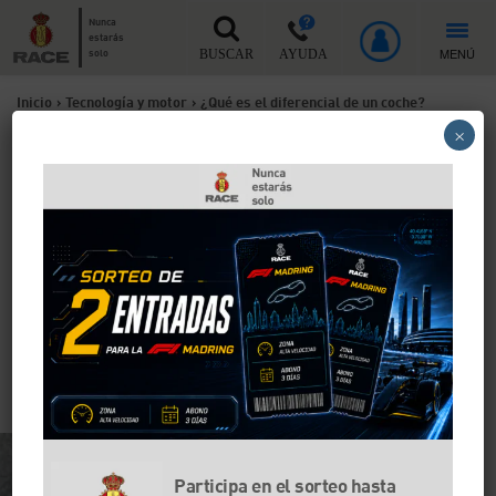
Nunca
estarás
MENÚ
solo
BUSCAR
AYUDA
Inicio
>
Tecnología y motor
>
¿Qué es el diferencial de un coche?
×
¿Qué es el diferencial de un
coche?
El diferencial del coche, aunque no sea tan conocido
como el control de tracción o el ABS, es una parte
importantísima para la seguridad del vehículo. Sin él,
el coche perdería fácilmente el agarre y sería casi
imposible de dirigir. ¡Descubre más cosas sobre el
diferencial con el RACE!
Participa en el sorteo hasta