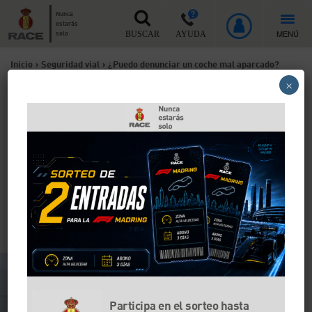
Nunca
estarás
MENÚ
solo
BUSCAR
AYUDA
Inicio
>
Seguridad vial
>
¿Puedo denunciar un coche mal aparcado?
×
¿Puedo denunciar un coche
mal aparcado?
Cualquier ciudadano puede denunciar a las
autoridades una infracción de tráfico de la que ha sido
testigo, ya sea un coche mal aparcado o un vehículo
abandonado en la vía pública. Te explicamos qué
puedes hacer y cómo actuar en cada paso.
Participa en el sorteo hasta