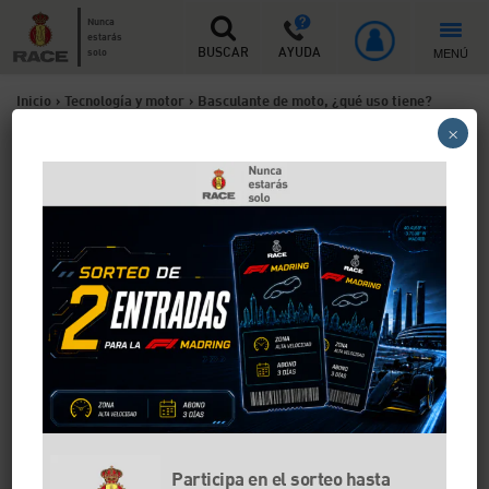
Nunca
estarás
MENÚ
solo
BUSCAR
AYUDA
Inicio
>
Tecnología y motor
>
Basculante de moto, ¿qué uso tiene?
×
Basculante de moto, ¿qué
uso tiene?
El basculante de una moto es una pieza muy
importante que permite que la rueda trasera, la que
recibe la potencia del motor, se mantenga en
contacto continuo con el asfalto, lo que facilita la
labor de controlar el vehículo. Existen distintos tipos
de basculantes y el más común es el de doble brazo.
Si quieres saber más sobre el basculante de una
moto, sigue leyendo.
Participa en el sorteo hasta