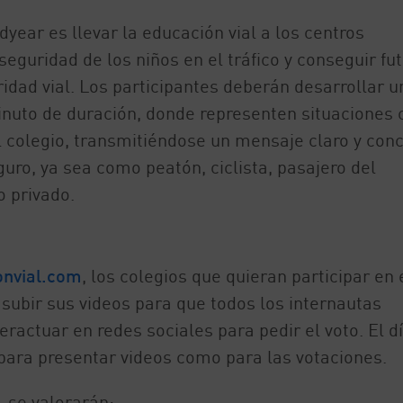
year es llevar la educación vial a los centros
eguridad de los niños en el tráfico y conseguir fu
dad vial. Los participantes deberán desarrollar u
inuto de duración, donde representen situaciones 
 colegio, transmitiéndose un mensaje claro y conc
uro, ya sea como peatón, ciclista, pasajero del
o privado.
nvial.com
, los colegios que quieran participar en 
subir sus videos para que todos los internautas
eractuar en redes sociales para pedir el voto. El d
 para presentar videos como para las votaciones.
, se valorarán: