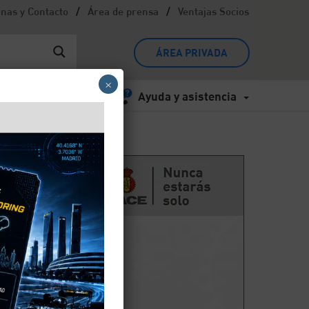
/
/
inas y Contacto
Área de prensa
Ventajas Socios
ÁREA PRIVADA
×
Ayuda y asistencia
al