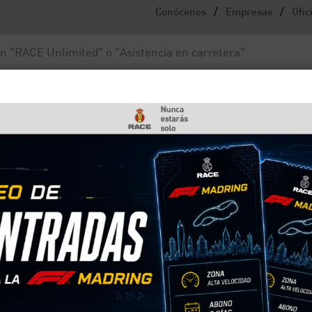
/
/
Conócenos
Empresas
Ofic
Noticias y actualidad
Fundación RACE
 Premios Nacionales de Cortometrajes de Educación vial
os vídeos de los Premios
metrajes de Educación vi
eños sobre la seguridad en el tráfico.