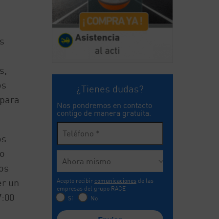
s
s,
os
¿Tienes dudas?
 para
Nos pondremos en contacto
contigo de manera gratuita.
os
lo
os
er un
Acepto recibir
comunicaciones
de las
empresas del grupo RACE
7:00
Sí
No