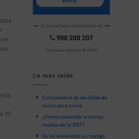
turos
Si lo prefieres infórmate en el
n
900 200 207
con
iso
(De lunes a viernes de 9h a 20h)
Lo más leído
esta
Comparativa de las sillas de
coche para niños
ía 15
¿Cómo consultar si tienes
multas de la DGT?
Se ha encendido un testigo