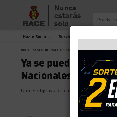
Nunca
estarás
solo
Hazte Socio
Servicios
Seguros
Inicio
>
Área de prensa
>
Ya se pueden votar los vídeos de los
Ya se pueden votar l
Nacionales de Corto
Con el objetivo de concienciar a los pequ