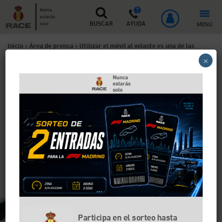
Nunca
estarás
MENÚ
solo
BUSCAR
AYUDA
Inicio
>
Área de prensa
>
Utilizar el móvil al volante es una de las
×
conductas más peligrosas en toda Europa
Utilizar el móvil al volante es
una de las conductas más
peligrosas en toda Europa
Los teléfonos móviles smartphone se han convertido
en los compañeros de viaje de muchos conductores
que, durante la conducción, no dudan en leer y enviar
mensajes poniendo en riesgo la seguridad vial.
Participa en el sorteo hasta