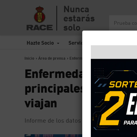
Nunca
estarás
solo
Hazte Socio
Servicios
Seguros
Inicio
>
Área de prensa
>
Enfermedades e incidencias en trasla
Enfermedades e inci
principales problem
viajan
Informe de los datos del área de Seguros