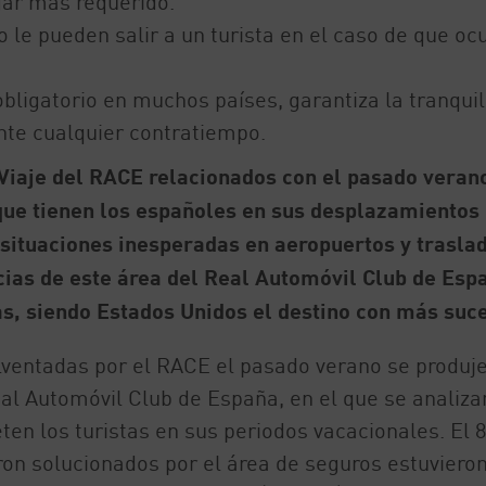
gar más requerido.
 le pueden salir a un turista en el caso de que oc
bligatorio en muchos países, garantiza la tranqui
nte cualquier contratiempo.
Viaje del RACE relacionados con el pasado veran
que tienen los españoles en sus desplazamientos
situaciones inesperadas en aeropuertos y trasla
cias de este área del Real Automóvil Club de Esp
as, siendo Estados Unidos el destino con más suc
lventadas por el RACE el pasado verano se produj
eal Automóvil Club de España, en el que se analiza
ten los turistas en sus periodos vacacionales. El 
ron solucionados por el área de seguros estuviero