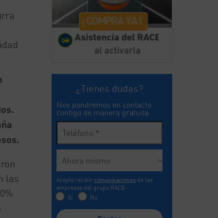
urra
lidad
o
¿Tienes dudas?
Nos pondremos en contacto
dos.
contigo de manera gratuita.
aña
esos.
eron
n las
Acepto recibir
comunicaciones
de las
empresas del grupo RACE
80%
Sí
No
n