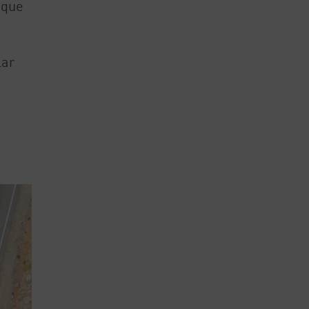
 que
lar