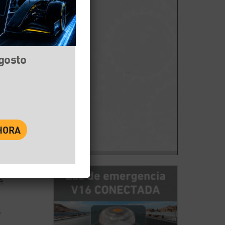
agosto
book
Twitter
WhatsApp
e
s