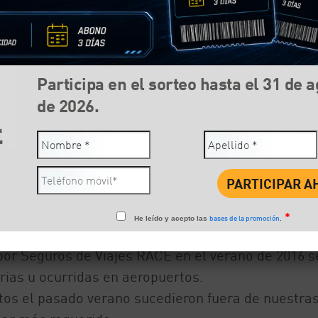
Participa en el sorteo hasta el 31 de 
de 2026.
Compartir:
Face
*
bases de la promoción
He leído y acepto las
.
por Seguros de Viajes RACE en el verano de 2016 s
rias u ocurridas en aeropuertos.
tos el pasado verano sucedieron fuera de nuestra