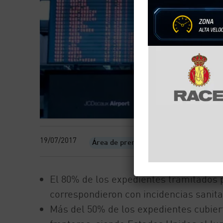
19/07/2017
Área de prensa
El 80% de los expedientes tramitados 
correspondieron con incidencias sanita
Más del 50% de los expedientes cubier