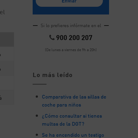
el
Si lo prefieres infórmate en el
900 200 207
(De lunes a viernes de 9h a 20h)
%
%
Lo más leído
Comparativa de las sillas de
%
coche para niños
¿Cómo consultar si tienes
multas de la DGT?
Se ha encendido un testigo