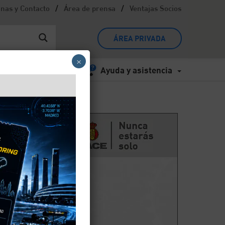
/
/
inas y Contacto
Área de prensa
Ventajas Socios
ÁREA PRIVADA
×
Ayuda y asistencia
do
017