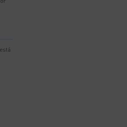
por
está