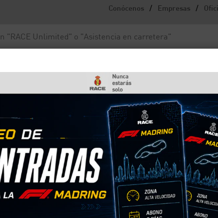
/
/
Conócenos
Empresas
Ofic
Noticias y actualidad
Fundación RACE
dos, principales problemas de los españoles cuando viajan
dencias en traslados,
as de los españoles cuan
 del RACE de cara a las vacaciones estivales de 2